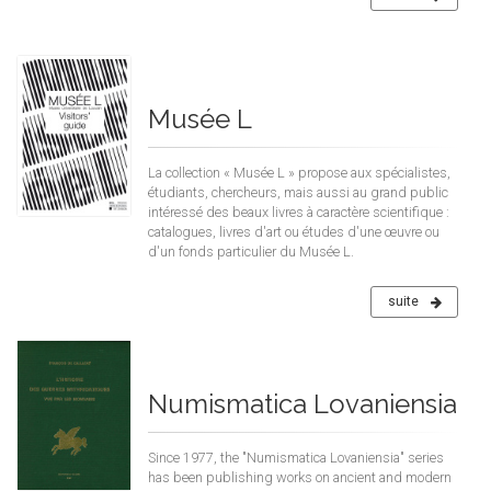
Musée L
La collection « Musée L » propose aux spécialistes,
étudiants, chercheurs, mais aussi au grand public
intéressé des beaux livres à caractère scientifique :
catalogues, livres d'art ou études d'une œuvre ou
d'un fonds particulier du Musée L.
suite
Numismatica Lovaniensia
Since 1977, the "Numismatica Lovaniensia" series
has been publishing works on ancient and modern