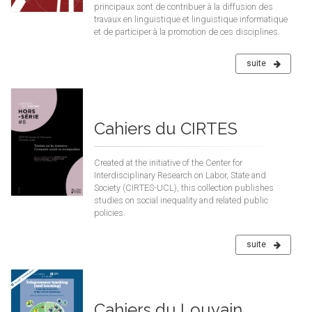
principaux sont de contribuer à la diffusion des
travaux en linguistique et linguistique informatique
et de participer à la promotion de ces disciplines.
suite
Cahiers du CIRTES
Created at the initiative of the Center for
Interdisciplinary Research on Labor, State and
Society (CIRTES-UCL), this collection publishes
studies on social inequality and related public
policies.
suite
Cahiers du Louvain