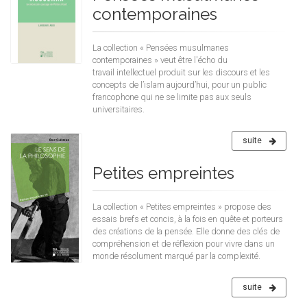
contemporaines
La collection « Pensées musulmanes
contemporaines » veut être l'écho du
travail intellectuel produit sur les discours et les
concepts de l’islam aujourd’hui, pour un public
francophone qui ne se limite pas aux seuls
universitaires.
suite
Petites empreintes
La collection « Petites empreintes » propose des
essais brefs et concis, à la fois en quête et porteurs
des créations de la pensée. Elle donne des clés de
compréhension et de réflexion pour vivre dans un
monde résolument marqué par la complexité.
suite