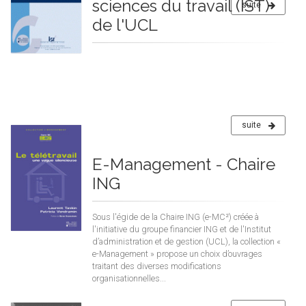
sciences du travail (IST)
suite
de l'UCL
suite
E-Management - Chaire
ING
Sous l'égide de la Chaire ING (e-MC²) créée à
l'initiative du groupe financier ING et de l'Institut
d’administration et de gestion (UCL), la collection «
e-Management » propose un choix d’ouvrages
traitant des diverses modifications
organisationnelles...