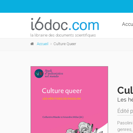
Accu
la librairie des documents scientifiques
Accueil
Culture Queer
Cul
Les hé
Édité 
Pasolini
genres,