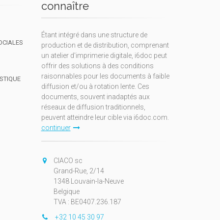
connaître
Étant intégré dans une structure de
OCIALES
production et de distribution, comprenant
un atelier d'imprimerie digitale, i6doc peut
offrir des solutions à des conditions
raisonnables pour les documents à faible
ISTIQUE
diffusion et/ou à rotation lente. Ces
documents, souvent inadaptés aux
réseaux de diffusion traditionnels,
peuvent atteindre leur cible via i6doc.com.
continuer
CIACO sc
Grand-Rue, 2/14
1348 Louvain-la-Neuve
Belgique
TVA : BE0407.236.187
+32 10 45 30 97