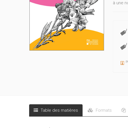
à une n
P
Table des matières
Formats