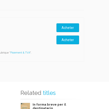
Acheter
Acheter
ubrique "
Paiement & TVA
".
Related
titles
In forma breve per il
destinatario