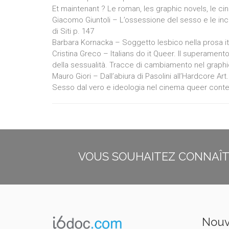
Et maintenant ? Le roman, les graphic novels, le c
Giacomo Giuntoli – L’ossessione del sesso e le incarn
di Siti p. 147
Barbara Kornacka – Soggetto lesbico nella prosa i
Cristina Greco – Italians do it Queer. Il superament
della sessualità. Tracce di cambiamento nel graphi
Mauro Giori – Dall’abiura di Pasolini all’Hardcore Art.
Sesso dal vero e ideologia nel cinema queer con
VOUS SOUHAITEZ CONNAÎTR
Nouv