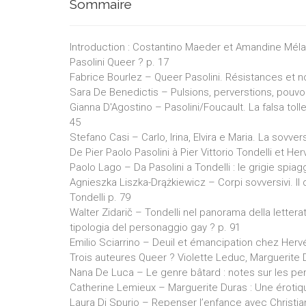
Sommaire
Introduction : Costantino Maeder et Amandine Méla
Pasolini Queer ? p. 17
Fabrice Bourlez – Queer Pasolini. Résistances et n
Sara De Benedictis – Pulsions, perverstions, pouvoi
Gianna D'Agostino – Pasolini/Foucault. La falsa tol
45
Stefano Casi – Carlo, Irina, Elvira e Maria. La sovver
De Pier Paolo Pasolini à Pier Vittorio Tondelli et Her
Paolo Lago – Da Pasolini a Tondelli : le grigie spiag
Agnieszka Liszka-Drążkiewicz – Corpi sovversivi. Il d
Tondelli p. 79
Walter Zidarič – Tondelli nel panorama della lettera
tipologia del personaggio gay ? p. 91
Emilio Sciarrino – Deuil et émancipation chez Hervé 
Trois auteures Queer ? Violette Leduc, Marguerite 
Nana De Luca – Le genre bâtard : notes sur les per
Catherine Lemieux – Marguerite Duras : Une érotiq
Laura Di Spurio – Repenser l’enfance avec Christia