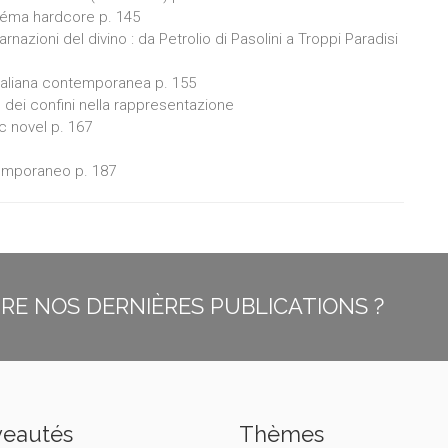
inéma hardcore p. 145
azioni del divino : da Petrolio di Pasolini a Troppi Paradisi
taliana contemporanea p. 155
o dei confini nella rappresentazione
c novel p. 167
temporaneo p. 187
E NOS DERNIÈRES PUBLICATIONS ?
eautés
Thèmes