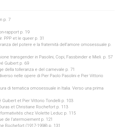
n p. 7
on-rapport p. 19
r. PPP et le queer p. 31
leranza del potere e la fraternità dell'amore omosessuale p.
sione transgender in Pasolini, Copi, Fassbinder e Mieli. p. 57
vé Guibert p. 69
ge della tolleranza e del carnevale p. 71
iverso nelle opere di Pier Paolo Pasolini e Pier Vittorio
tura di tematica omosessuale in Italia. Verso una prima
Guibert et Pier Vittorio Tondelli p. 103
Duras et Christiane Rochefort p. 113
formativités chez Violette Leduc p. 115
ue de l’atermoiement p. 121
ne Rochefort (1917-1998) p. 131