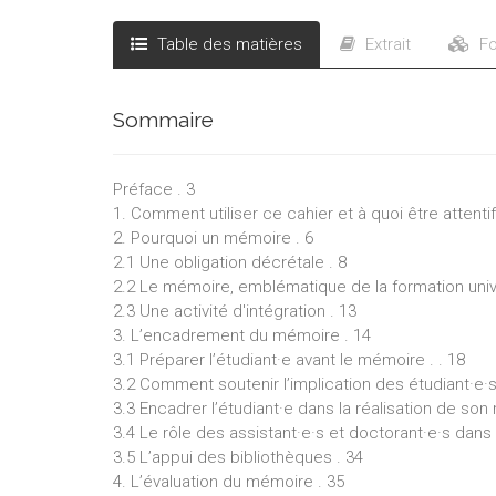
Table des matières
Extrait
Fo
Sommaire
Préface . 3
1. Comment utiliser ce cahier et à quoi être attentif·
2. Pourquoi un mémoire . 6
2.1 Une obligation décrétale . 8
2.2 Le mémoire, emblématique de la formation unive
2.3 Une activité d'intégration . 13
3. L’encadrement du mémoire . 14
3.1 Préparer l’étudiant·e avant le mémoire . . 18
3.2 Comment soutenir l’implication des étudiant·e·s
3.3 Encadrer l’étudiant·e dans la réalisation de son
3.4 Le rôle des assistant·e·s et doctorant·e·s dan
3.5 L’appui des bibliothèques . 34
4. L’évaluation du mémoire . 35