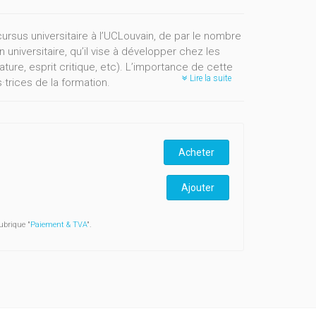
ursus universitaire à l’UCLouvain, de par le nombre
 universitaire, qu’il vise à développer chez les
ature, esprit critique, etc). L’importance de cette
Lire la suite
·trices de la formation.
faciles et soulèvent beaucoup de questions.
évelopper les compétences visées, tout en tenant
 étudiant·e·s, tant dans l’encadrement reçu que
 à la problématique du dépôt différé du mémoire ?
Acheter
e sur ces questions, grâce au soutien du Fonds de
Ajouter
oteurs·trices, des responsables de programmes,
l’UCLouvain.
lés et des pistes d’actions pour dépasser les
ubrique "
Paiement & TVA
".