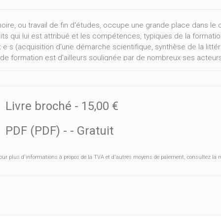
ire, ou travail de fin d'études, occupe une grande place dans le c
ts qui lui est attribué et les compétences, typiques de la formation
·e·s (acquisition d’une démarche scientifique, synthèse de la littér
é de formation est d’ailleurs soulignée par de nombreux·ses acteurs
is, l’encadrement et l’évaluation du mémoire ne sont pas choses 
 encadrer au mieux chaque étudiant·e afin de lui permettre de d
des contraintes existantes ? Comment s’assurer de l’équité entre
évaluation du mémoire ? Quelles solutions peuvent être apportées
Livre broché
-
15,00 €
mars 2016, une communauté de pratiques et de recherche travaill
PDF (PDF)
-
- Gratuit
pement pédagogique de l’université (FDP2). Elle réunit des prom
en·ne·s, des bibliothécaires, issu·e·s de nombreuses facultés de 
r les travaux de cette communauté, ce cahier vise à donner des c
our plus d'informations à propos de la TVA et d'autres moyens de paiement, consultez la r
ltés que posent l’encadrement et l’évaluation des mémoires.