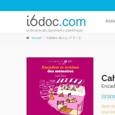
Accu
la librairie des documents scientifiques
Accueil
Cahiers du LLL n° 3 – 2017
Cah
Encad
Virgin
Open A
sous li