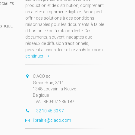
OCIALES
production et de distribution, comprenant
un atelier d'imprimerie digitale, i6doc peut
offrir des solutions à des conditions
raisonnables pour les documents à faible
ISTIQUE
diffusion et/ou à rotation lente. Ces
documents, souvent inadaptés aux
réseaux de diffusion traditionnels,
peuvent atteindre leur cible via i6doc.com.
continuer
CIACO sc
Grand-Rue, 2/14
1348 Louvain-la-Neuve
Belgique
TVA : BE0407.236.187
+32 10 45 30 97
librairie@ciaco.com