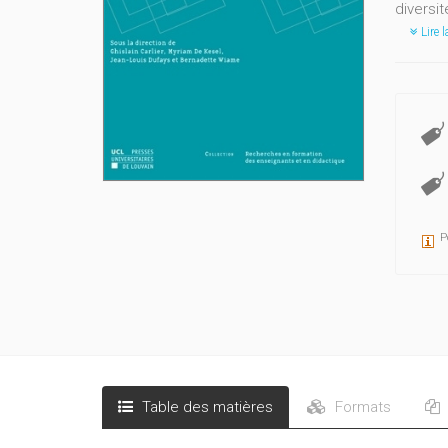
diversi
Lire l
P
Table des matières
Formats