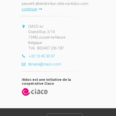
peuvent atteindre leur cible via i6doc.com.
continuer
CIACO sc
Grand-Rue, 2/14
1348 Louvain-la-Neuve
Belgique
TVA : BE0407.236.187
+32 10 45 30 97
librairie@ciaco.com
i6doc est une initiative de la
coopérative Ciaco