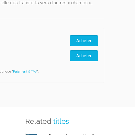
elle des transferts vers d'autres « champs »...
Acheter
Acheter
ubrique "
Paiement & TVA
".
Related
titles