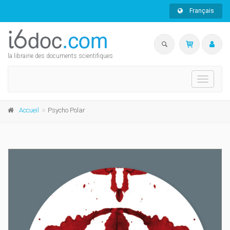
Français
la librairie des documents scientifiques
Toggle
navigati
Accueil
Psycho Polar