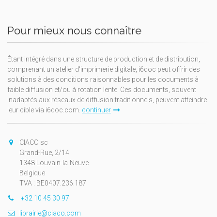
Pour mieux nous connaître
Étant intégré dans une structure de production et de distribution,
comprenant un atelier d'imprimerie digitale, i6doc peut offrir des
solutions à des conditions raisonnables pour les documents à
faible diffusion et/ou à rotation lente. Ces documents, souvent
inadaptés aux réseaux de diffusion traditionnels, peuvent atteindre
leur cible via i6doc.com.
continuer
CIACO sc
Grand-Rue, 2/14
1348 Louvain-la-Neuve
Belgique
TVA : BE0407.236.187
+32 10 45 30 97
librairie@ciaco.com