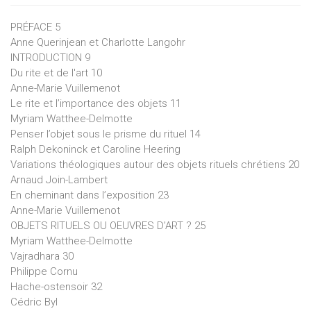
PRÉFACE 5
Anne Querinjean et Charlotte Langohr
INTRODUCTION 9
Du rite et de l'art 10
Anne-Marie Vuillemenot
Le rite et l’importance des objets 11
Myriam Watthee-Delmotte
Penser l’objet sous le prisme du rituel 14
Ralph Dekoninck et Caroline Heering
Variations théologiques autour des objets rituels chrétiens 20
Arnaud Join-Lambert
En cheminant dans l’exposition 23
Anne-Marie Vuillemenot
OBJETS RITUELS OU OEUVRES D’ART ? 25
Myriam Watthee-Delmotte
Vajradhara 30
Philippe Cornu
Hache-ostensoir 32
Cédric Byl