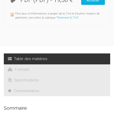
PDF (PDF)
-
19,50 €
Acheter
Pour plus d'informations à propos de la TVA et d'autres moyens de
paiement, consultez la rubrique "
Paiement & TVA
".
Table des matières
Formats
Spécifications
Commentaires
Sommaire