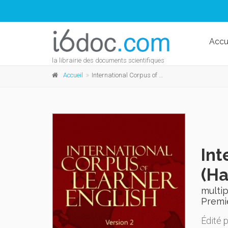
Accu
la librairie des documents scientifiques
Accueil
International Corpus of Learner English V2 (Handbook + CD-ROM)-multiple-user (11-25)
Int
(Ha
multip
Premi
Édité 