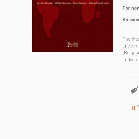
For non
An exte
The Inte
English
(Bulgari
Turkish 
populati
for wor
informat
P