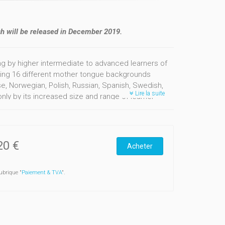
sh will be released in December 2019.
ing by higher intermediate to advanced learners of
enting 16 different mother tongue backgrounds
se, Norwegian, Polish, Russian, Spanish, Swedish,
Lire la suite
 only by its increased size and range of learner
ies: built-in concordancer allowing users to search
uery results according to the learner profile
20 €
Acheter
ubrique "
Paiement & TVA
".