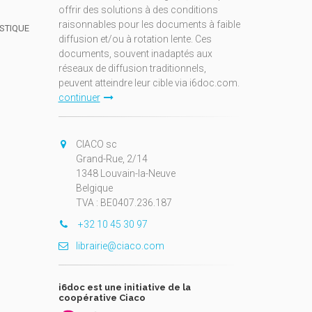
offrir des solutions à des conditions
raisonnables pour les documents à faible
ISTIQUE
diffusion et/ou à rotation lente. Ces
documents, souvent inadaptés aux
réseaux de diffusion traditionnels,
peuvent atteindre leur cible via i6doc.com.
continuer
CIACO sc
Grand-Rue, 2/14
1348 Louvain-la-Neuve
Belgique
TVA : BE0407.236.187
+32 10 45 30 97
librairie@ciaco.com
i6doc est une initiative de la
coopérative Ciaco