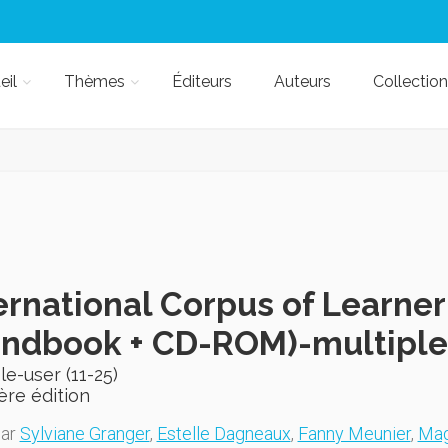
eil
Thèmes
Éditeurs
Auteurs
Collection
ernational Corpus of Learner
ndbook + CD-ROM)-multiple-
le-user (11-25)
ère édition
par
Sylviane Granger
,
Estelle Dagneaux
,
Fanny Meunier
,
Mag