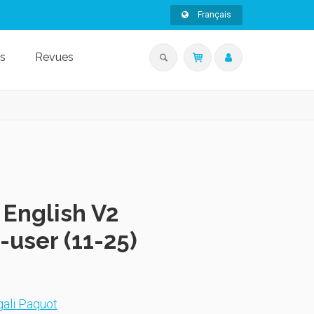
Français
s
Revues
 English V2
user (11-25)
ali Paquot