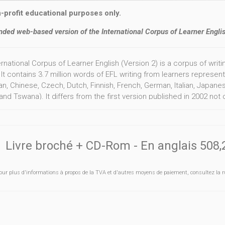
-profit educational purposes only.
nded web-based version of the International Corpus of Learner Engli
rnational Corpus of Learner English (Version 2) is a corpus of writ
. It contains 3.7 million words of EFL writing from learners repres
an, Chinese, Czech, Dutch, Finnish, French, German, Italian, Japane
and Tswana). It differs from the first version published in 2002 not
ons, but also by its interface, which contains two new functionalit
d forms, lemmas and/or part-of-speech tags and breakdown of the q
ion.
Livre broché + CD-Rom
- En anglais
508,
our plus d'informations à propos de la TVA et d'autres moyens de paiement, consultez la r