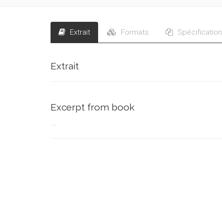
Extrait
Formats
Spécificatio
Extrait
Excerpt from book
...