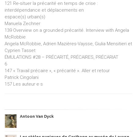
121 Re-situer la précarité en temps de crise :
interdépendance et déplacements en
espace(s) urbain(s)
Manuela Zechner
139 Overview on a grounded précarité. Interview with Angela
McRobbie
Angela McRobbie, Adrien Mazières-Vaysse, Giulia Mensitieri et
Cyprien Tasset
ÉMULATIONS #28 – PRÉCARITÉ, PRÉCAIRES, PRÉCARIAT
6
147 « Travail précaire », « précarité ». Aller et retour
Patrick Cingolani
157 Les auteur·e·s
Antoon Van Dyck
Les stèles puniques de Carthage au musée du Louvre