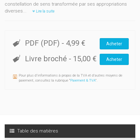
constellation de sens transformée par ses appropriations
diverses...
Lire la suite
PDF (PDF)
-
4,99 €
Acheter
Livre broché
-
15,00 €
Acheter
Pour plus d'informations à propos de la TVA et d'autres moyens de
paiement, consultez la rubrique "
Paiement & TVA
".
Table des matières