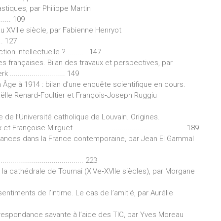
stiques, par Philippe Martin
......... 109
au XVIIIe siècle, par Fabienne Henryot
..... 127
on intellectuelle ? .......... 147
s françaises. Bilan des travaux et perspectives, par
....................... 149
n Âge à 1914 : bilan d’une enquête scientifique en cours.
aëlle Renard‐Foultier et François‐Joseph Ruggiu
de l’Université catholique de Louvain. Origines.
oise Mirguet ........................................................ 189
ndances dans la France contemporaine, par Jean El Gammal
............................... 223
 la cathédrale de Tournai (XIVe‐XVIIe siècles), par Morgane
 sentiments de l’intime. Le cas de l’amitié, par Aurélie
rrespondance savante à l’aide des TIC, par Yves Moreau