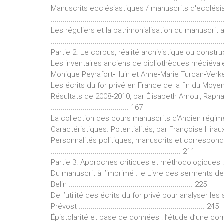
Manuscrits ecclésiastiques / manuscrits d'ecclésia
...................................................................................
Les réguliers et la patrimonialisation du manuscrit 
...................................................................................
Partie 2. Le corpus, réalité archivistique ou constructi
Les inventaires anciens de bibliothèques médiévale
Monique Peyrafort‐Huin et Anne‐Marie Turcan‐Verkerk .....
Les écrits du for privé en France de la fin du Moye
Résultats de 2008‐2010, par Élisabeth Arnoul, Raph
....................................... 167
La collection des cours manuscrits d’Ancien régime 
Caractéristiques. Potentialités, par Françoise Hiraux et Franç
Personnalités politiques, manuscrits et correspo
................................................................. 211
Partie 3. Approches critiques et méthodologiques ............
Du manuscrit à l’imprimé : le Livre des serments de
Belin .............................................................. 225
De l’utilité des écrits du for privé pour analyser les
Prévost ............................................................... 245
Épistolarité et base de données : l’étude d’une co