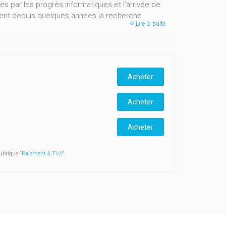
s par les progrès informatiques et l’arrivée de
ent depuis quelques années la recherche
Lire la suite
ur de leurs propres pratiques historiennes et
depuis le Moyen Âge à la constitution de corpus
de l’édition critique des documents aux nouvelles
Acheter
ccessibles sur la Toile, de la conservation à
e. Elles donnent à réfléchir sur la manière dont on
Acheter
Acheter
ubrique "
Paiement & TVA
".