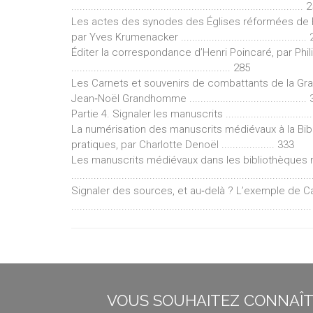
...................................................................................
Les actes des synodes des Églises réformées de Fr
par Yves Krumenacker .............................................
Éditer la correspondance d’Henri Poincaré, par Phi
......................................................... 285
Les Carnets et souvenirs de combattants de la Gran
Jean‐Noël Grandhomme ..........................................
Partie 4. Signaler les manuscrits ....................................
La numérisation des manuscrits médiévaux à la Bib
pratiques, par Charlotte Denoël ................... 333
Les manuscrits médiévaux dans les bibliothèques
...................................................................................
Signaler des sources, et au‐delà ? L’exemple de C
...................................................................................
VOUS SOUHAITEZ CONNAÎTR