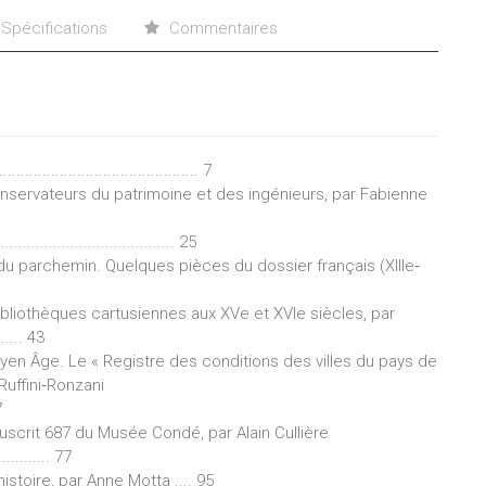
Spécifications
Commentaires
............................................ 7
nservateurs du patrimoine et des ingénieurs, par Fabienne
.................................. 25
 parchemin. Quelques pièces du dossier français (XIIIe‐
bibliothèques cartusiennes aux XVe et XVIe siècles, par
...... 43
yen Âge. Le « Registre des conditions des villes du pays de
Ruffini‐Ronzani
7
uscrit 687 du Musée Condé, par Alain Cullière
.............. 77
histoire, par Anne Motta .... 95