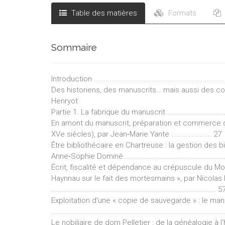
Table des matières
Formats
Sommaire
Introduction ...................................................................
Des historiens, des manuscrits… mais aussi des co
Henryot
Partie 1. La fabrique du manuscrit ...................................
En amont du manuscrit, préparation et commerce du
XVe siècles), par Jean‐Marie Yante .................... 27
Être bibliothécaire en Chartreuse : la gestion des 
Anne‐Sophie Dominé .................................................
Écrit, fiscalité et dépendance au crépuscule du Mo
Haynnau sur le fait des mortesmains », par Nicolas 
.................................................................................. 5
Exploitation d'une « copie de sauvegarde » : le man
....................................................................................
Le nobiliaire de dom Pelletier : de la généalogie à l'