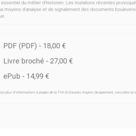
 essentiel du métier d’historien. Les mutations récentes provoquée
x moyens d’analyse et de signalement des documents boulevers
ue.
me livre les réflexions de vingt chercheurs belges et français auto
es méthodologiques. De l’enquête sur l’élaboration du manuscrit 
erche grâce aux bases de données archivistiques, de l’analyse et 
PDF (PDF)
-
18,00 €
tives offertes au signalement dans des réservoirs documentaires a
ence d’outils numériques, différentes facettes sont mises en lumièr
Livre broché
-
27,00 €
emain l’histoire.
ePub
-
14,99 €
our plus d'informations à propos de la TVA et d'autres moyens de paiement, consultez la r