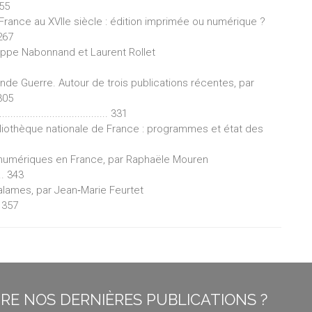
 255
ance au XVIIe siècle : édition imprimée ou numérique ?
 267
lippe Nabonnand et Laurent Rollet
de Guerre. Autour de trois publications récentes, par
 305
.................................. 331
liothèque nationale de France : programmes et état des
 numériques en France, par Raphaële Mouren
..... 343
alames, par Jean‐Marie Feurtet
... 357
E NOS DERNIÈRES PUBLICATIONS ?