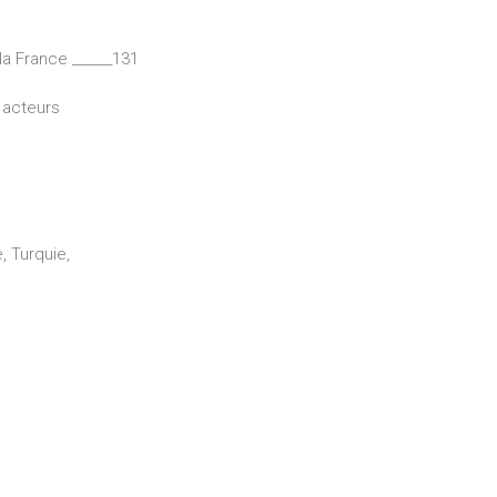
la France ______131
, acteurs
 Turquie,