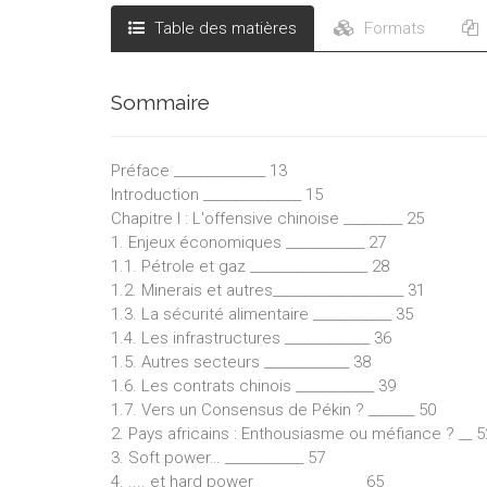
Table des matières
Formats
Sommaire
Préface ______________ 13
Introduction _______________ 15
Chapitre I : L'offensive chinoise _________ 25
1. Enjeux économiques ____________ 27
1.1. Pétrole et gaz __________________ 28
1.2. Minerais et autres____________________ 31
1.3. La sécurité alimentaire ____________ 35
1.4. Les infrastructures _____________ 36
1.5. Autres secteurs _____________ 38
1.6. Les contrats chinois ____________ 39
1.7. Vers un Consensus de Pékin ? _______ 50
2. Pays africains : Enthousiasme ou méfiance ? __ 5
3. Soft power… ____________ 57
4. .... et hard power ________________ 65