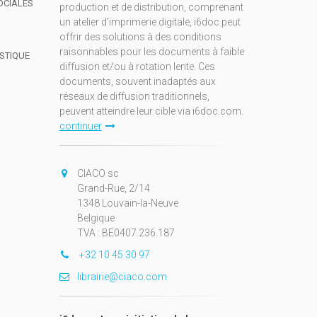
OCIALES
production et de distribution, comprenant
un atelier d'imprimerie digitale, i6doc peut
offrir des solutions à des conditions
raisonnables pour les documents à faible
ISTIQUE
diffusion et/ou à rotation lente. Ces
documents, souvent inadaptés aux
réseaux de diffusion traditionnels,
peuvent atteindre leur cible via i6doc.com.
continuer
CIACO sc
Grand-Rue, 2/14
1348 Louvain-la-Neuve
Belgique
TVA : BE0407.236.187
+32 10 45 30 97
librairie@ciaco.com