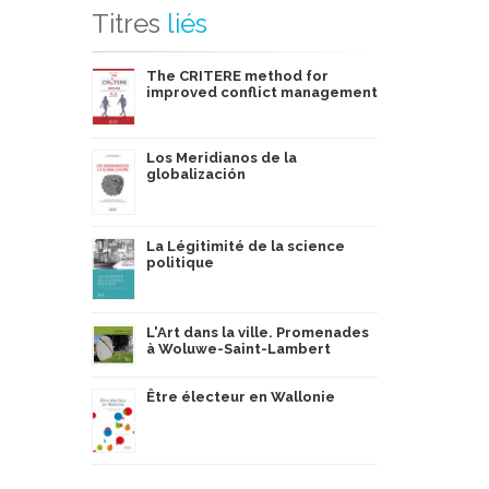
Titres
liés
The CRITERE method for
improved conflict management
Los Meridianos de la
globalización
La Légitimité de la science
politique
L'Art dans la ville. Promenades
à Woluwe-Saint-Lambert
Être électeur en Wallonie