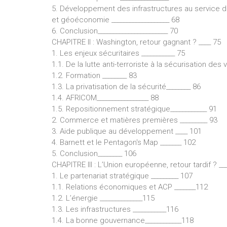
5. Développement des infrastructures au service d
et géoéconomie ___________________ 68
6. Conclusion_______________________ 70
CHAPITRE II : Washington, retour gagnant ? ____ 75
1. Les enjeux sécuritaires ___________ 75
1.1. De la lutte anti-terroriste à la sécurisation des
1.2. Formation ________ 83
1.3. La privatisation de la sécurité________ 86
1.4. AFRICOM_________________ 88
1.5. Repositionnement stratégique____________ 91
2. Commerce et matières premières _________ 93
3. Aide publique au développement ____ 101
4. Barnett et le Pentagon's Map _______ 102
5. Conclusion________ 106
CHAPITRE III : L’Union européenne, retour tardif ? __
1. Le partenariat stratégique _________ 107
1.1. Relations économiques et ACP _______112
1.2. L’énergie ______________115
1.3. Les infrastructures ___________116
1.4. La bonne gouvernance____________118