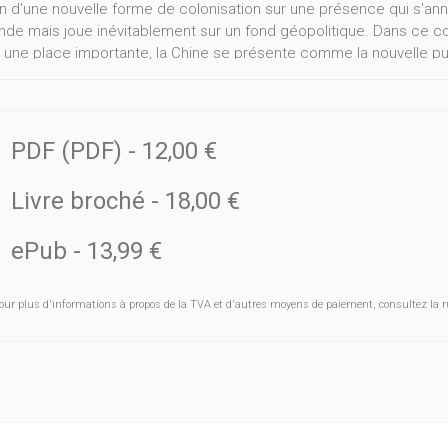
 d'une nouvelle forme de colonisation sur une présence qui s'
de mais joue inévitablement sur un fond géopolitique. Dans ce conc
 une place importante, la Chine se présente comme la nouvelle pu
uant au bien-être des populations ou au respect des droits de l'
dèle préférer : le modèle occidental, qui associe le développem
pement, ou le « modèle de Pékin » qui ne fait pas mystère de son 
PDF (PDF)
-
12,00 €
ui aurait l'avantage d'associer la haute technicité du premier avec
rage passe en revue les différents acteurs économiques en Afrique,
Livre broché
-
18,00 €
t pointe les perspectives. États, entreprises, institutions entreti
ricains. L'auteur offre une vision lucide sur le présent de leur eng
ePub
-
13,99 €
r l'avenir dans un continent au potentiel encore largement ouvert.
our plus d'informations à propos de la TVA et d'autres moyens de paiement, consultez la r