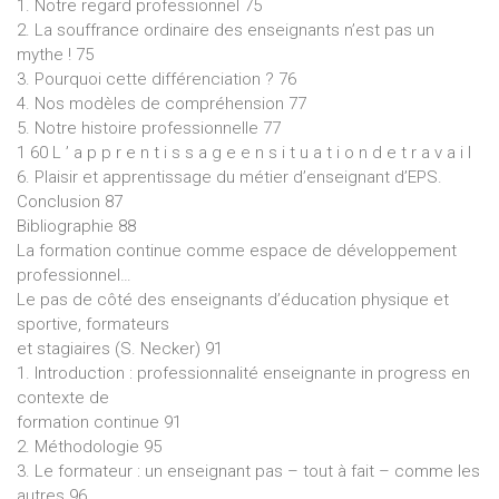
1. Notre regard professionnel 75
2. La souffrance ordinaire des enseignants n’est pas un
mythe ! 75
3. Pourquoi cette différenciation ? 76
4. Nos modèles de compréhension 77
5. Notre histoire professionnelle 77
1 60 L ’ a p p r e n t i s s a g e e n s i t u a t i o n d e t r a v a i l
6. Plaisir et apprentissage du métier d’enseignant d’EPS.
Conclusion 87
Bibliographie 88
La formation continue comme espace de développement
professionnel…
Le pas de côté des enseignants d’éducation physique et
sportive, formateurs
et stagiaires (S. Necker) 91
1. Introduction : professionnalité enseignante in progress en
contexte de
formation continue 91
2. Méthodologie 95
3. Le formateur : un enseignant pas – tout à fait – comme les
autres 96