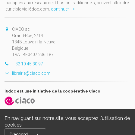
inadaptés aux réseaux de diffusion traditionnels, peuvent atteindre
leur cible via i6doc.com.
continuer
CIACO sc
Grand-Rue, 2/14
1348 Louvain-la-Neuve
Belgique
TVA : BE0407.236.187
+32 10 45 30 97
librairie@ciaco.com
i6doc est une initiative de la coopérative Ciaco
En naviguant sur notre site, vous acceptez l'utilisation de
cookies.
Copyright © 2026, i6doc. Powered by
GiantChair
. All Rights
D'accord