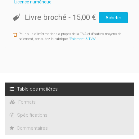
Licence numérique
Livre broché
-
15,00 €
Acheter
Pour plus d'informations à propos de la TVA et d'autres moyens de
paiement, consultez la rubrique "
Paiement & TVA
".
Table des matières
Formats
Spécifications
Commentaires