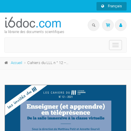
Français
la librairie des documents scientifiques
Toggle
navigati
Accueil
Cahiers du LLL n ° 12 – 2021