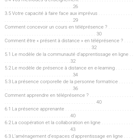
. . . . . . . . . . . . . . . . . . . . . . . . . . . .26
3.5 Votre capacité à faire face aux imprévus . . . . . . . . . . . . . .
. . . . . . . . . . . . . . . . . . . . . . . . . . . .29
Comment concevoir un cours en téléprésence ? . . . . . . . . . .
. . . . . . . . . . . . . . . . . . . . . . . . . . . . . . . . . . . . . 30
Comment être « présent à distance » en téléprésence ? . . . .
. . . . . . . . . . . . . . . . . . . . . . . . . . . . . . . . . . . 32
5.1 Le modèle de la communauté d’apprentissage en ligne . .
. . . . . . . . . . . . . . . . . . . . . . . . . . .32
5.2 Le modèle de présence à distance en e-learning . . . . . . .
. . . . . . . . . . . . . . . . . . . . . . . . . . . .34
5.3 La présence corporelle de la personne formatrice . . . . . .
. . . . . . . . . . . . . . . . . . . . . . . . . . . .36
Comment apprendre en téléprésence ? . . . . . . . . . . . . . . . . . .
. . . . . . . . . . . . . . . . . . . . . . . . . . . . . . . . . . . . . 40
6.1 La présence apprenante . . . . . . . . . . . . . . . . . . . . . . . . . . . .
. . . . . . . . . . . . . . . . . . . . . . . . . . .40
6.2 La coopération et la collaboration en ligne . . . . . . . . . . . . .
. . . . . . . . . . . . . . . . . . . . . . . . . . .43
6.3 L’aménagement d’espaces d’apprentissage en ligne . . . .