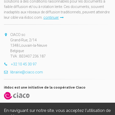
solutions à des conditions raisonnables pour les documents à
faible diffusion et/ou à rotation lente. Ces documents, souvent
inadaptés aux réseaux de diffusion traditionnels, peuvent atteindre
leur cible via i6doc.com.
continuer
CIACO sc
Grand-Rue, 2/14
1348 Louvain-la-Neuve
Belgique
TVA : BE0407.236.187
+32 10 45 30 97
librairie@ciaco.com
i6doc est une initiative de la coopérative Ciaco
En naviguant sur notre site, vous acceptez l'utilisation de