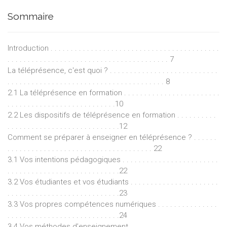
Sommaire
Introduction . . . . . . . . . . . . . . . . . . . . . . . . . . . . . . . . . . . . . . . . . .
. . . . . . . . . . . . . . . . . . . . . . . . . . . . . . . . . . . . . . . . 7
La téléprésence, c'est quoi ? . . . . . . . . . . . . . . . . . . . . . . . . . . .
. . . . . . . . . . . . . . . . . . . . . . . . . . . . . . . . . . . . . . . 8
2.1 La téléprésence en formation . . . . . . . . . . . . . . . . . . . . . . . .
. . . . . . . . . . . . . . . . . . . . . . . . . . .10
2.2 Les dispositifs de téléprésence en formation . . . . . . . . . .
. . . . . . . . . . . . . . . . . . . . . . . . . . . .12
Comment se préparer à enseigner en téléprésence ? . . . . . .
. . . . . . . . . . . . . . . . . . . . . . . . . . . . . . . . . . . . 22
3.1 Vos intentions pédagogiques . . . . . . . . . . . . . . . . . . . . . . . .
. . . . . . . . . . . . . . . . . . . . . . . . . . . .22
3.2 Vos étudiantes et vos étudiants . . . . . . . . . . . . . . . . . . . . . .
. . . . . . . . . . . . . . . . . . . . . . . . . . . .23
3.3 Vos propres compétences numériques . . . . . . . . . . . . . . .
. . . . . . . . . . . . . . . . . . . . . . . . . . . .24
3.4 Vos méthodes d’enseignement . . . . . . . . . . . . . . . . . . . . . .