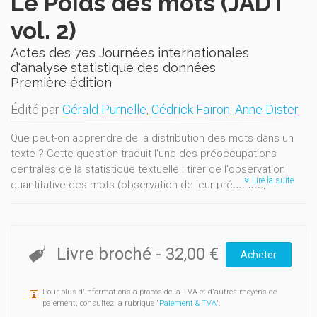
Le Poids des mots (JADT
vol. 2)
Actes des 7es Journées internationales
d'analyse statistique des données
Première édition
Édité par
Gérald Purnelle
,
Cédrick Fairon
,
Anne Dister
Que peut-on apprendre de la distribution des mots dans un
texte ? Cette question traduit l'une des préoccupations
centrales de la statistique textuelle : tirer de l'observation
Lire la suite
quantitative des mots (observation de leur présence,
absence, co-occurrence ou répartition) des enseignements
permettant de mieux connaître le ou les texte(s) qu'ils
composent ou plus largement les langues auxquelles ils
appartiennent.
Livre broché
-
32,00 €
Acheter
La statistique des données textuelles intéresse donc des
disciplines scientifiques variées qui prennent le texte comme
Pour plus d'informations à propos de la TVA et d'autres moyens de
objet d'étude, par exemple dans le cadre de l'analyse
paiement, consultez la rubrique "
Paiement & TVA
".