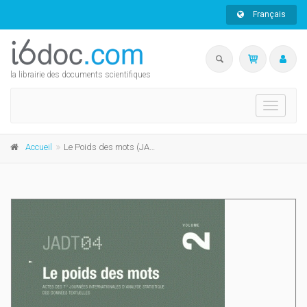
Français
la librairie des documents scientifiques
Toggle
navigati
Accueil
Le Poids des mots (JADT vol. 2)