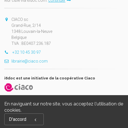
leur cible via i6doc.com.
continuer
CIACO sc
Grand-Rue, 2/14
1348 Louvain-la-Neuve
Belgique
TVA : BE0407.236.187
+32 10 45 30 97
librairie@ciaco.com
i6doc est une initiative de la coopérative Ciaco
En naviguant sur notre site, vous acceptez l'utilisation de
cookies.
Copyright © 2026, i6doc. Powered by
GiantChair
. All Rights
D'accord
Reserved