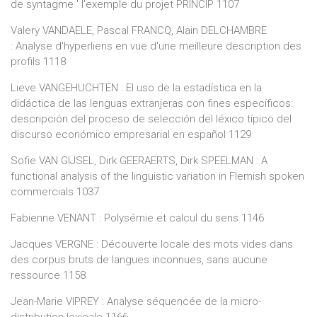
de syntagme ' l'exemple du projet PRINCIP 1107
Valery VANDAELE, Pascal FRANCQ, Alain DELCHAMBRE
: Analyse d'hyperliens en vue d'une meilleure description des
profils 1118
Lieve VANGEHUCHTEN : El uso de la estadística en la
didáctica de las lenguas extranjeras con fines específicos:
descripción del proceso de selección del léxico típico del
discurso económico empresarial en español 1129
Sofie VAN GIJSEL, Dirk GEERAERTS, Dirk SPEELMAN : A
functional analysis of the linguistic variation in Flemish spoken
commercials 1037
Fabienne VENANT : Polysémie et calcul du sens 1146
Jacques VERGNE : Découverte locale des mots vides dans
des corpus bruts de langues inconnues, sans aucune
ressource 1158
Jean-Marie VIPREY : Analyse séquencée de la micro-
distribution lexicale 1166