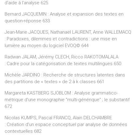
d'aide à l'analyse 625
informaticiens, spécialistes de lexicographie et
d'explorations de données textuelles.
Bernard JACQUEMIN : Analyse et expansion des textes en
question-réponse 633
Jean-Marie JACQUES, Nathanaël LAURENT, Anne WALLEMACQ
: Paradoxes, dilemmes et contradictions : une mise en
lumière au moyen du logiciel EVOQ© 644
Radwan JALAM, Jérémy CLECH, Ricco RAKOTOMALALA
: Cadre pour la catégorisation de textes multilingues 650
Michèle JARDINO : Recherche de structures latentes dans
des partitions de « textes » de 2 à k classes 661
Margareta KASTBERG SJÖBLOM : Analyse grammatico-
métrique d'une monographie "multi-générique" ; le substantif
672
Nicolas KUMPS, Pascal FRANCQ, Alain DELCHAMBRE
: Création d'un espace conceptuel par analyse de données
contextuelles 682