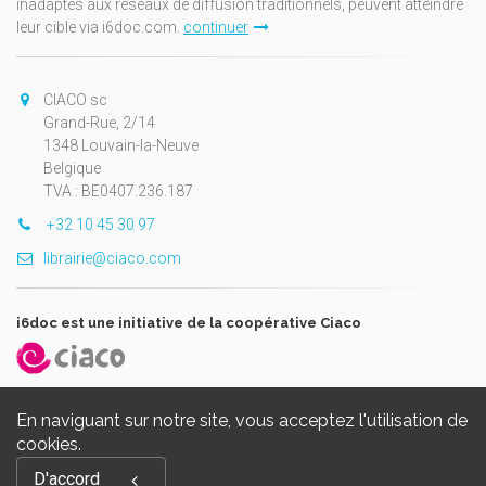
inadaptés aux réseaux de diffusion traditionnels, peuvent atteindre
leur cible via i6doc.com.
continuer
CIACO sc
Grand-Rue, 2/14
1348 Louvain-la-Neuve
Belgique
TVA : BE0407.236.187
+32 10 45 30 97
librairie@ciaco.com
i6doc est une initiative de la coopérative Ciaco
En naviguant sur notre site, vous acceptez l'utilisation de
cookies.
Copyright © 2026, i6doc. Powered by
GiantChair
. All Rights
D'accord
Reserved