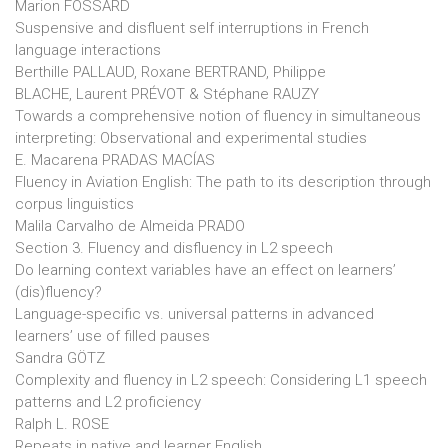
Marion FOSSARD
Suspensive and disfluent self interruptions in French
language interactions
Berthille PALLAUD, Roxane BERTRAND, Philippe
BLACHE, Laurent PRÉVOT & Stéphane RAUZY
Towards a comprehensive notion of fluency in simultaneous
interpreting: Observational and experimental studies
E. Macarena PRADAS MACÍAS
Fluency in Aviation English: The path to its description through
corpus linguistics
Malila Carvalho de Almeida PRADO
Section 3. Fluency and disfluency in L2 speech
Do learning context variables have an effect on learners’
(dis)fluency?
Language-specific vs. universal patterns in advanced
learners’ use of filled pauses
Sandra GÖTZ
Complexity and fluency in L2 speech: Considering L1 speech
patterns and L2 proficiency
Ralph L. ROSE
Repeats in native and learner English