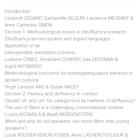
Introduction
Liesbeth DEGAND, Gaëtanelle GILQUIN, Laurence MEURANT &
Anne Catherine SIMON
Section 1. Methodological issues in (dis)fluency research
(Dis)fluency across spoken and signed languages:
Application of an
interoperable annotation scheme
Ludivine CRIBLE, Amandine DUMONT, Iulia GROSMAN &
Ingrid NOTARRIGO
Methodological concerns for investigating pause behavior in
spoken corpora
Hege Larsson AAS & Susan NACEY
Section 2. Fluency and disfluency in context
Should 'uh' and ‘um’ be categorized as markers of disfluency?
The use of fillers in a challenging conversational context
Loulou KOSMALA & Aliyah MORGENSTERN
When and why do old speakers use more fillers than young
speakers?
Lucie ROUSIER-VERCRUYSSEN, Anne LACHERET-DUJOUR &