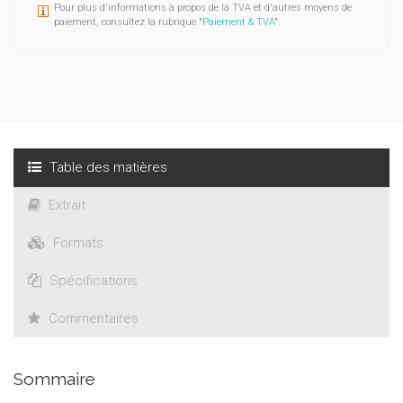
Pour plus d'informations à propos de la TVA et d'autres moyens de
paiement, consultez la rubrique "
Paiement & TVA
".
Table des matières
Extrait
Formats
Spécifications
Commentaires
Sommaire