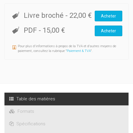
rot färben
.
Cet ouvrage recense environ 3 500 cas présentés
Livre broché
-
22,00 €
Acheter
alphabétiquement, dont un grand nombre ne sont pas repris
dans les dictionnaires traductifs.
PDF
-
15,00 €
Acheter
À la fin de l’ouvrage, le lecteur trouvera 500 phrases
d’exercices: 200 phrases lacunaires et 300 phrases à
traduire.
Pour plus d'informations à propos de la TVA et d'autres moyens de
paiement, consultez la rubrique "
Paiement & TVA
".
Table des matières
Formats
Spécifications