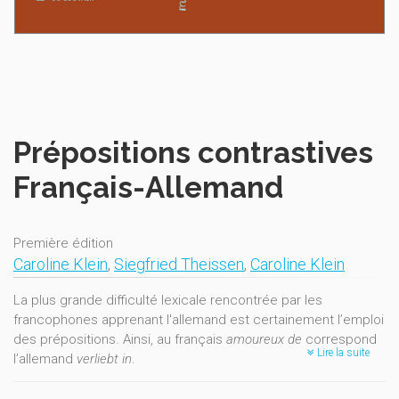
Prépositions contrastives
Français-Allemand
Première édition
Caroline Klein
,
Siegfried Theissen
,
Caroline Klein
La plus grande difficulté lexicale rencontrée par les
francophones apprenant l'allemand est certainement l’emploi
des prépositions. Ainsi, au français
amoureux de
correspond
Lire la suite
l’allemand
verliebt in
.
La difficulté est plus grande encore lorsqu’il n’y a pas de
préposition dans l’une des deux langues:
teindre en rouge / X