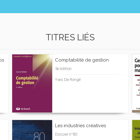
TITRES LIÉS
ps
Comptabilité de gestion
3e édition
Yves De Rongé
Les industries créatives
Dossier n°80