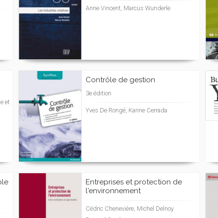
Anne Vincent, Marcus Wunderle
Contrôle de gestion
3e édition
e et
Yves De Rongé, Karine Cerrada
ble
Entreprises et protection de
l'environnement
Cédric Chenevière, Michel Delnoy