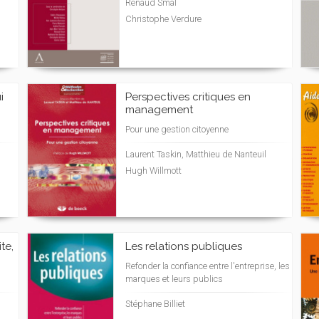
Renaud Smal
Christophe Verdure
i
Perspectives critiques en
management
Pour une gestion citoyenne
Laurent Taskin, Matthieu de Nanteuil
Hugh Willmott
ite,
Les relations publiques
Refonder la confiance entre l'entreprise, les
marques et leurs publics
Stéphane Billiet