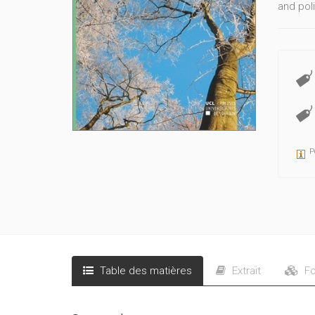
and poli
P
Table des matières
Extrait
Fo