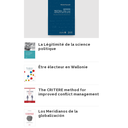
La Légitimité de la science
politique
Être électeur en Wallonie
The CRITERE method for
improved conflict management
Los Meridianos de la
globalización