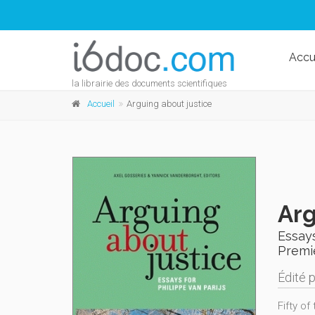
Accu
la librairie des documents scientifiques
Accueil
Arguing about justice
Arg
Essays
Premi
Édité 
Fifty of