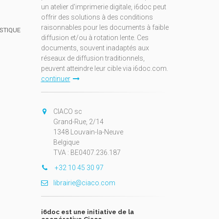
un atelier d'imprimerie digitale, i6doc peut
offrir des solutions à des conditions
raisonnables pour les documents à faible
ISTIQUE
diffusion et/ou à rotation lente. Ces
documents, souvent inadaptés aux
réseaux de diffusion traditionnels,
peuvent atteindre leur cible via i6doc.com.
continuer
CIACO sc
Grand-Rue, 2/14
1348 Louvain-la-Neuve
Belgique
TVA : BE0407.236.187
+32 10 45 30 97
librairie@ciaco.com
i6doc est une initiative de la