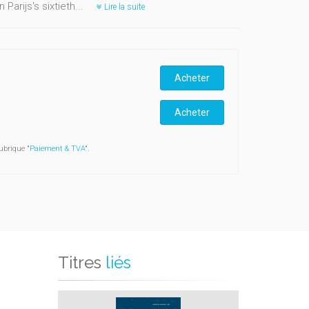
Parijs's sixtieth...
Lire la suite
Acheter
Acheter
ubrique "
Paiement & TVA
".
Titres
liés