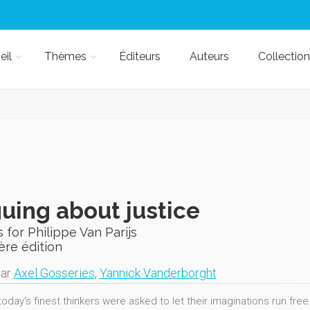
eil
Thèmes
Éditeurs
Auteurs
Collection
uing about justice
 for Philippe Van Parijs
ère édition
par
Axel Gosseries
,
Yannick Vanderborght
 today's finest thinkers were asked to let their imaginations run f