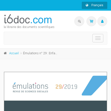
Français
la librairie des documents scientifiques
Toggle
navigati
Accueil
Émulations n° 29 : Enfances à l'école