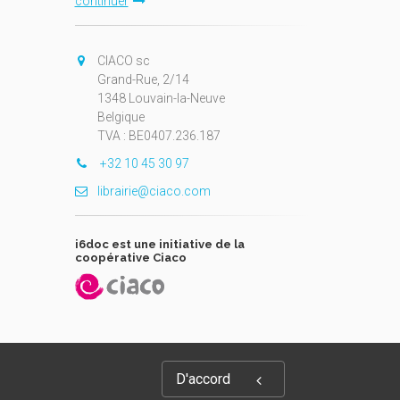
continuer
CIACO sc
Grand-Rue, 2/14
1348 Louvain-la-Neuve
Belgique
TVA : BE0407.236.187
+32 10 45 30 97
librairie@ciaco.com
i6doc est une initiative de la
coopérative Ciaco
D'accord