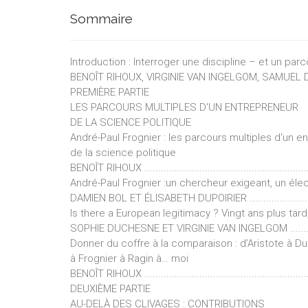
Sommaire
Introduction : Interroger une discipline – et un par
BENOÎT RIHOUX, VIRGINIE VAN INGELGOM, SAMUEL DEFACQZ .....
PREMIÈRE PARTIE
LES PARCOURS MULTIPLES D'UN ENTREPRENEUR
DE LA SCIENCE POLITIQUE
André-Paul Frognier : les parcours multiples d'un e
de la science politique
BENOÎT RIHOUX ...............................................................
André-Paul Frognier :un chercheur exigeant, un élec
DAMIEN BOL ET ÉLISABETH DUPOIRIER ................................
Is there a European legitimacy ? Vingt ans plus tard,
SOPHIE DUCHESNE ET VIRGINIE VAN INGELGOM .....................
Donner du coffre à la comparaison : d’Aristote à D
à Frognier à Ragin à… moi
BENOÎT RIHOUX ...............................................................
DEUXIÈME PARTIE
AU-DELÀ DES CLIVAGES : CONTRIBUTIONS