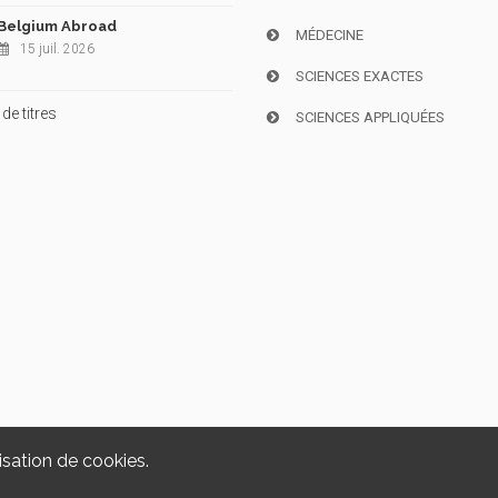
Belgium Abroad
MÉDECINE
15 juil. 2026
SCIENCES EXACTES
de titres
SCIENCES APPLIQUÉES
isation de cookies.
Copyright © 2026, i6doc. Powered by
GiantChair
. All Rights Reserved