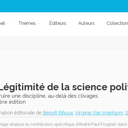
eil
Thèmes
Éditeurs
Auteurs
Collection
Légitimité de la science pol
uire une discipline, au-delà des clivages
ère édition
nation éditoriale de
Benoît Rihoux
,
Virginie Van Ingelgom
,
S
age analyse la contribution spécifique d'André-Paul Frognier dans l