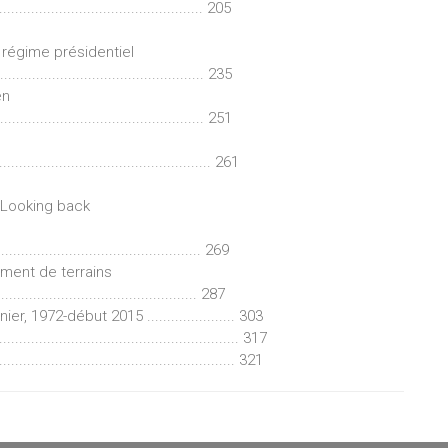
............................................. 205
 régime présidentiel
................................................ 235
en
.............................................. 251
.............................................. 261
 Looking back
.............................................. 269
ement de terrains
.............................................. 287
 1972-début 2015 ...................... 303
...................................................... 317
...................................................... 321