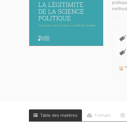
politiq
méthodo
P
Table des matières
Formats