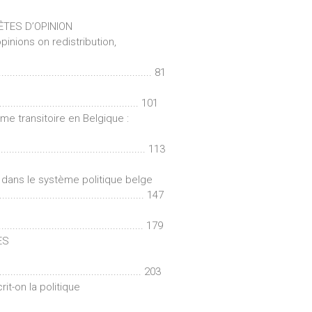
ÊTES D’OPINION
pinions on redistribution,
....................................... 81
............................................. 101
sme transitoire en Belgique :
............................................ 113
té dans le système politique belge
......................................... 147
............................................... 179
ES
.......................................... 203
t-on la politique