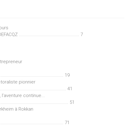
cours
............................................ 7
ntrepreneur
................................................ 19
toraliste pionnier
........................................... 41
 l’aventure continue...
......................................... 51
urkheim à Rokkan
................................................ 71