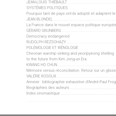
JEAN-LOUIS THIÉBAULT ....................................................
SYSTÈMES POLITIQUES
Pourquoi tant de pays ont-ils adopté et adaptent le
JEAN BLONDEL ...............................................................
La France dans le nouvel espace politique europé
GÉRARD GRUNBERG .........................................................
Democracy endangered
RUDOLPH REZSOHAZY ......................................................
POLÉMOLOGIE ET IRÉNOLOGIE
Cheonan warship sinking and yeonpyeong shelling.
to the future from Kim Jong-un Era
KWANG HO CHUN ............................................................
Mémoire versus réconciliation. Retour sur un gliss
VALÉRIE ROSOUX ............................................................
Annexe : bibliographie exhaustive d’André-Paul Frognier,
Biographies des auteurs ..................................................
Index onomastique ..........................................................