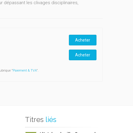
 dépassant les clivages disciplinaires,
Acheter
Acheter
ubrique "
Paiement & TVA
".
Titres
liés