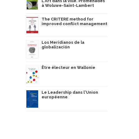
L'Art dans la ville. Promenades
à Woluwe-Saint-Lambert
The CRITERE method for
improved conflict management
Los Meridianos de la
globalización
Être électeur en Wallonie
Le Leadership dans l'Union
européenne