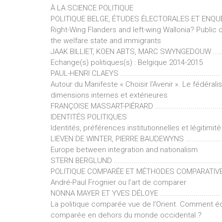
À LA SCIENCE POLITIQUE
POLITIQUE BELGE, ÉTUDES ÉLECTORALES ET ENQU
Right-Wing Flanders and left-wing Wallonia? Public o
the welfare state and immigrants
JAAK BILLIET, KOEN ABTS, MARC SWYNGEDOUW ....................
Echange(s) politiques(s) : Belgique 2014-2015
PAUL-HENRI CLAEYS ........................................................
Autour du Manifeste « Choisir l’Avenir ». Le fédérali
dimensions internes et extérieures
FRANÇOISE MASSART-PIÉRARD ..........................................
IDENTITÉS POLITIQUES
Identités, préférences institutionnelles et légitimi
LIEVEN DE WINTER, PIERRE BAUDEWYNS .............................
Europe between integration and nationalism
STERN BERGLUND ...........................................................
POLITIQUE COMPARÉE ET MÉTHODES COMPARATIV
André-Paul Frognier ou l’art de comparer
NONNA MAYER ET YVES DÉLOYE ........................................
La politique comparée vue de l’Orient. Comment écri
comparée en dehors du monde occidental ?