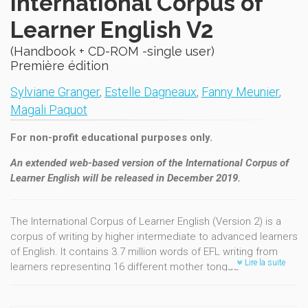
International Corpus of
Learner English V2
(Handbook + CD-ROM -single user)
Première édition
Sylviane Granger
,
Estelle Dagneaux
,
Fanny Meunier
,
Magali Paquot
For non-profit educational purposes only.
An extended web-based version of the International Corpus of
Learner English will be released in December 2019.
The International Corpus of Learner English (Version 2) is a
corpus of writing by higher intermediate to advanced learners
of English. It contains 3.7 million words of EFL writing from
Lire la suite
learners representing 16 different mother tongue
backgrounds (Bulgarian, Chinese, Czech, Dutch, Finnish,
French, German, Italian, Japanese, Norwegian, Polish, Russian,