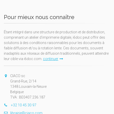
Pour mieux nous connaître
Étant intégré dans une structure de production et de distribution,
comprenant un atelier d'imprimerie digitale, i6doc peut offrir des
solutions à des conditions raisonnables pour les documents à
faible diffusion et/ou à rotation lente. Ces documents, souvent
inadaptés aux réseaux de diffusion traditionnels, peuvent atteindre
leur cible via i6doc.com.
continuer
CIACO sc
Grand-Rue, 2/14
1348 Louvain-la-Neuve
Belgique
TVA : BE0407.236.187
+32 10 45 30 97
librairie@ciaco.com