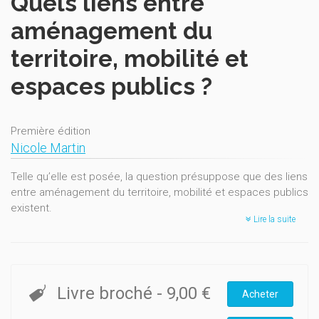
Quels liens entre
aménagement du
territoire, mobilité et
espaces publics ?
Première édition
Nicole Martin
Telle qu’elle est posée, la question présuppose que des liens
entre aménagement du territoire, mobilité et espaces publics
existent.
Lire la suite
Ces liens sont mis en évidence à partir de définitions
commentées des trois sujets concernés et à partir d’une
brève présentation des principales démarches de politiques
publiques wallonnes propres à chacun de ces domaines.
Livre broché
-
9,00 €
Acheter
Cette présentation s’attache plus particulièrement à montrer
en quoi chaque politique sectorielle touche de près ou de