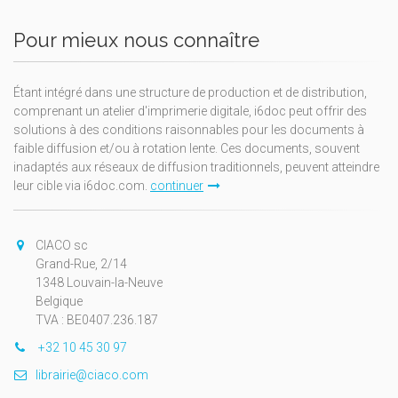
Pour mieux nous connaître
Étant intégré dans une structure de production et de distribution,
comprenant un atelier d'imprimerie digitale, i6doc peut offrir des
solutions à des conditions raisonnables pour les documents à
faible diffusion et/ou à rotation lente. Ces documents, souvent
inadaptés aux réseaux de diffusion traditionnels, peuvent atteindre
leur cible via i6doc.com.
continuer
CIACO sc
Grand-Rue, 2/14
1348 Louvain-la-Neuve
Belgique
TVA : BE0407.236.187
+32 10 45 30 97
librairie@ciaco.com