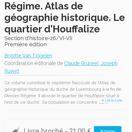
Régime. Atlas de
géographie historique. Le
quartier d'Houffalize
Section d'histoire-26/VI-VII
Première édition
Brigitte Van Tiggelen
Coordination éditoriale de
Claude Bruneel
,
Joseph
Ruwet
Ce volume constitue le septième fascicule de l'Atlas de
géographie historique du duché de Luxembourg à la fin de
l’Ancien Régime. Il aborde le quartier de Houffalize situé à
Lire la suite
l’est de ce duché. Sa population se concentre dans
Houffalize, seul centre urbain, et quelques gros villages.
L’étude décrit les structures administratives et judiciaires, la
couverture du sol en fonction des données du cadastre
thérésien, le recensement de la population de 1766 et le
Livre broché
-
21,00 €
Acheter