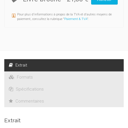
croisement de celui-ci avec les ressorts paroissiaux.
Pour plus d'informations à propos de la TVA et d'autres moyens de
paiement, consultez la rubrique "
Paiement & TVA
".
Extrait
Formats
Spécifications
Commentaires
Extrait