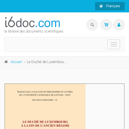
Français
la librairie des documents scientifiques
Toggle
navigati
Accueil
Le Duché de Luxembourg à la fin de l'Ancien Régime. Atlas de géographie historique. Le quartier d'Houffalize