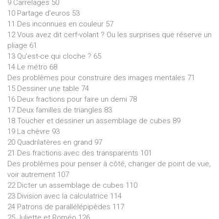
9 Carrelages 50
10 Partage d’euros 53
11 Des inconnues en couleur 57
12 Vous avez dit cerf-volant ? Ou les surprises que réserve un
pliage 61
13 Qu’est-ce qui cloche ? 65
14 Le métro 68
Des problèmes pour construire des images mentales 71
15 Dessiner une table 74
16 Deux fractions pour faire un demi 78
17 Deux familles de triangles 83
18 Toucher et dessiner un assemblage de cubes 89
19 La chèvre 93
20 Quadrilatères en grand 97
21 Des fractions avec des transparents 101
Des problèmes pour penser à côté, changer de point de vue,
voir autrement 107
22 Dicter un assemblage de cubes 110
23 Division avec la calculatrice 114
24 Patrons de parallélépipèdes 117
25 Juliette et Roméo 126