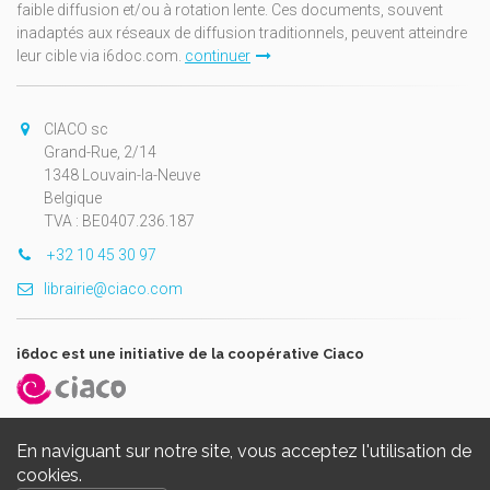
faible diffusion et/ou à rotation lente. Ces documents, souvent
inadaptés aux réseaux de diffusion traditionnels, peuvent atteindre
leur cible via i6doc.com.
continuer
CIACO sc
Grand-Rue, 2/14
1348 Louvain-la-Neuve
Belgique
TVA : BE0407.236.187
+32 10 45 30 97
librairie@ciaco.com
i6doc est une initiative de la coopérative Ciaco
En naviguant sur notre site, vous acceptez l'utilisation de
cookies.