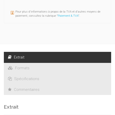
Pour plus d'informations à propos de la TVA et d'autres moyens de
paiement, consultez la rubrique "
Paiement & TVA
".
Extrait
Formats
Spécifications
Commentaires
Extrait