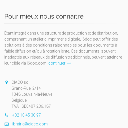
Pour mieux nous connaître
Étant intégré dans une structure de production et de distribution,
comprenant un atelier d'imprimerie digitale, i6doc peut offrir des
solutions à des conditions raisonnables pour les documents à
faible diffusion et/ou à rotation lente. Ces documents, souvent
inadaptés aux réseaux de diffusion traditionnels, peuvent atteindre
leur cible via i6doc.com.
continuer
CIACO sc
Grand-Rue, 2/14
1348 Louvain-la-Neuve
Belgique
TVA : BE0407.236.187
+32 10 45 30 97
librairie@ciaco.com