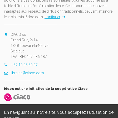
solutions à des conditions raisonnables pour les documents à
faible diffusion et/ou à rotation lente. Ces documents, souvent
inadaptés aux réseaux de diffusion traditionnels, peuvent atteindre
leur cible via i6doc.com.
continuer
CIACO sc
Grand-Rue, 2/14
1348 Louvain-la-Neuve
Belgique
TVA : BE0407.236.187
+32 10 45 30 97
librairie@ciaco.com
i6doc est une initiative de la coopérative Ciaco
En naviguant sur notre site, vous acceptez l'utilisation de