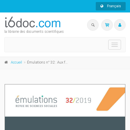
Français
la librairie des documents scientifiques
Toggle
navigati
Accueil
Émulations n° 32 : Aux frontières de la parenté