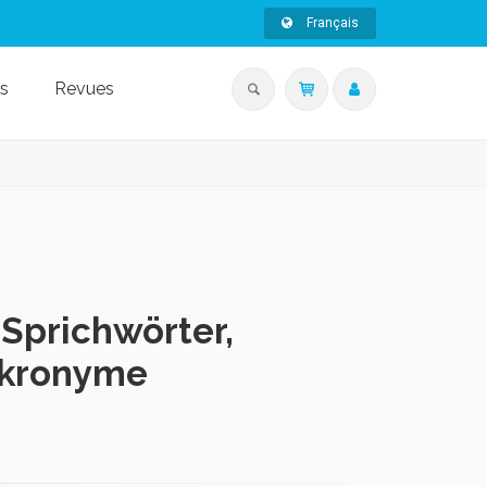
Français
s
Revues
Sprichwörter,
Akronyme