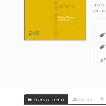
Dieses 
die fra
P
Table des matières
Formats