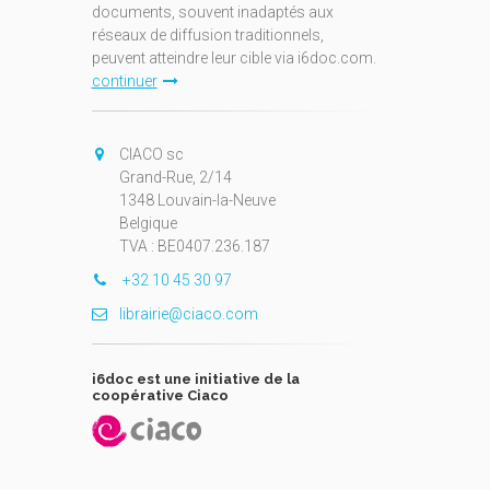
documents, souvent inadaptés aux
réseaux de diffusion traditionnels,
peuvent atteindre leur cible via i6doc.com.
continuer
CIACO sc
Grand-Rue, 2/14
1348 Louvain-la-Neuve
Belgique
TVA : BE0407.236.187
+32 10 45 30 97
librairie@ciaco.com
i6doc est une initiative de la
coopérative Ciaco