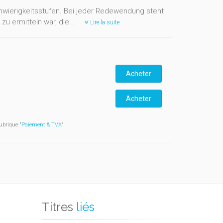
wierigkeitsstufen. Bei jeder Redewendung steht
u ermitteln war, die...
Lire la suite
Acheter
Acheter
ubrique "
Paiement & TVA
".
Titres
liés