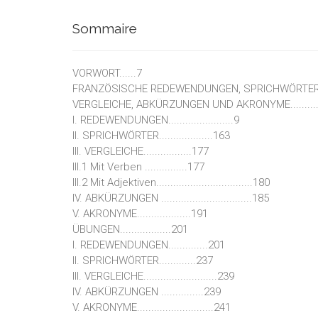
Sommaire
VORWORT......7
FRANZÖSISCHE REDEWENDUNGEN, SPRICHWÖRTER
VERGLEICHE, ABKÜRZUNGEN UND AKRONYME...................
I. REDEWENDUNGEN.......................9
II. SPRICHWÖRTER...................163
III. VERGLEICHE.................177
III.1 Mit Verben ...............177
III.2 Mit Adjektiven..................................180
IV. ABKÜRZUNGEN ................................185
V. AKRONYME...................191
ÜBUNGEN..................201
I. REDEWENDUNGEN..............201
II. SPRICHWÖRTER.............237
III. VERGLEICHE..........................239
IV. ABKÜRZUNGEN ...............239
V. AKRONYME...........................241