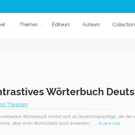
eil
Thèmes
Éditeurs
Auteurs
Collection
trastives Wörterbuch Deuts
ied Theissen
kontrastive Wörterbuch richtet sich an Deutschsprachige, die di
chen, aber ihren Wortschatz noch erweitern...
Lire la suite