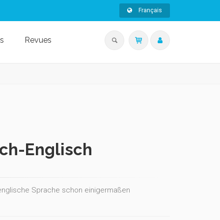
Français
s
Revues
ch-Englisch
e englische Sprache schon einigermaßen