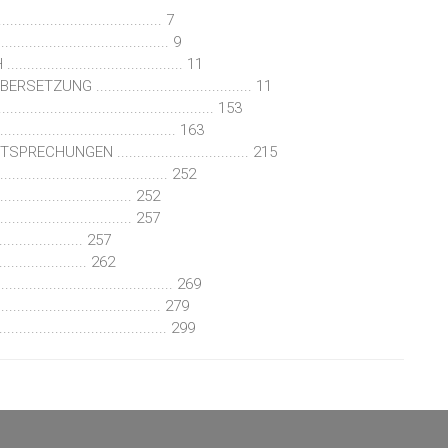
...................................... 7
...................................... 9
.............................. 11
....................................... 11
...................................... 153
........................................ 163
NGEN ................................. 215
........................................ 252
................................. 252
................................ 257
................... 257
................ 262
........................................ 269
....................................... 279
........................................ 299