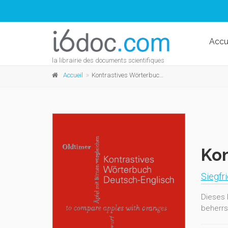
Accu
la librairie des documents scientifiques
Accueil
Kontrastives Wörterbuch Deutsch-Englisch
Kon
Siegfr
Dieses 
beherrs