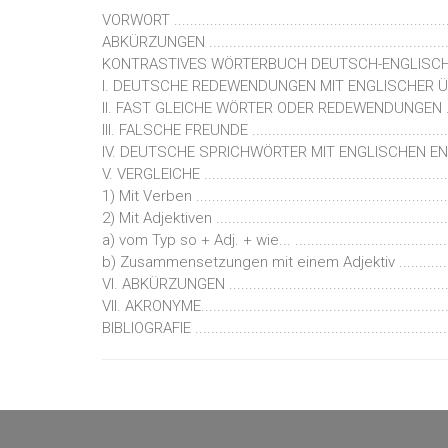
VORWORT .......................................................................
ABKÜRZUNGEN ................................................................
KONTRASTIVES WÖRTERBUCH DEUTSCH-ENGLISCH ..............
I. DEUTSCHE REDEWENDUNGEN MIT ENGLISCHER ÜBERSETZUNG 
II. FAST GLEICHE WÖRTER ODER REDEWENDUNGEN ................
III. FALSCHE FREUNDE .....................................................
IV. DEUTSCHE SPRICHWÖRTER MIT ENGLISCHEN ENTSPRECHU
V. VERGLEICHE ...............................................................
1) Mit Verben ...............................................................
2) Mit Adjektiven ...........................................................
a) vom Typ so + Adj. + wie... ........................................
b) Zusammensetzungen mit einem Adjektiv ..................
VI. ABKÜRZUNGEN ..........................................................
VII. AKRONYME...............................................................
BIBLIOGRAFIE .................................................................