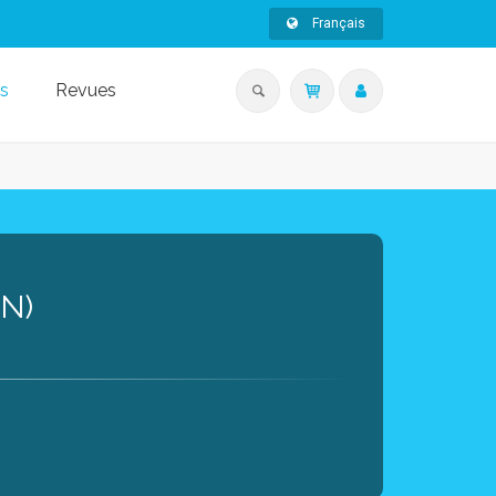
Français
s
Revues
N)