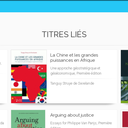
TITRES LIÉS
La Chine et les grandes
puissances en Afrique
,
Une approche géostratégique et
géoéconomique, Première édition
Tanguy Struye de Swielande
Arguing about justice
ada
Essays for Philippe Van Parijs, Première