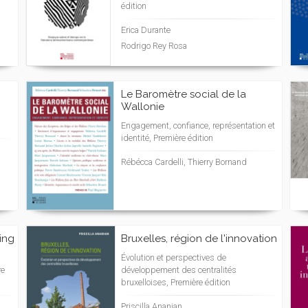
édition
Erica Durante
Rodrigo Rey Rosa
Le Baromètre social de la
Wallonie
Engagement, confiance, représentation et
identité, Première édition
Rébécca Cardelli, Thierry Bornand
ning
Bruxelles, région de l'innovation
Évolution et perspectives de
re
développement des centralités
bruxelloises, Première édition
Priscilla Ananian