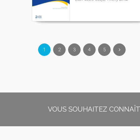
1
2
3
4
5
VOUS SOUHAITEZ CONNAÎTR