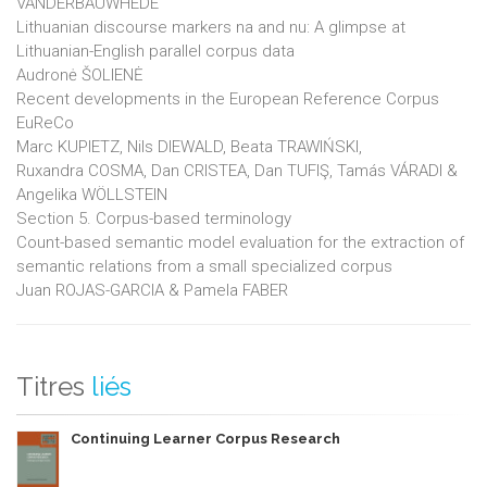
VANDERBAUWHEDE
Lithuanian discourse markers na and nu: A glimpse at
Lithuanian-English parallel corpus data
Audronė ŠOLIENĖ
Recent developments in the European Reference Corpus
EuReCo
Marc KUPIETZ, Nils DIEWALD, Beata TRAWIŃSKI,
Ruxandra COSMA, Dan CRISTEA, Dan TUFIŞ, Tamás VÁRADI &
Angelika WÖLLSTEIN
Section 5. Corpus-based terminology
Count-based semantic model evaluation for the extraction of
semantic relations from a small specialized corpus
Juan ROJAS-GARCIA & Pamela FABER
Titres
liés
Continuing Learner Corpus Research