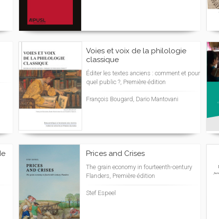
Voies et voix de la philologie
classique
Éditer les textes anciens : comment et pour
quel public ?, Première édition
François Bougard, Dario Mantovani
de
Prices and Crises
The grain economy in fourteenth-century
Flanders, Première édition
Stef Espeel