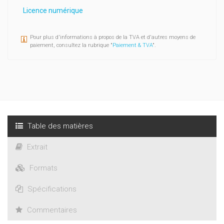
Licence numérique
Pour plus d'informations à propos de la TVA et d'autres moyens de
paiement, consultez la rubrique "
Paiement & TVA
".
Table des matières
Extrait
Formats
Spécifications
Commentaires