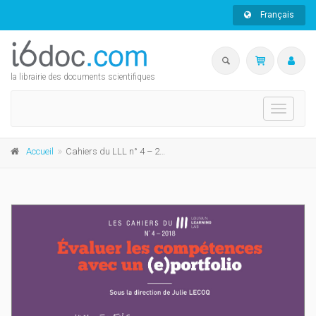
Français
la librairie des documents scientifiques
Toggle
navigati
Accueil
Cahiers du LLL n° 4 – 2018