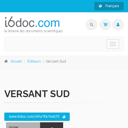
Français
la librairie des documents scientifiques
Toggle
navigati
Accueil
Éditeurs
Versant Sud
VERSANT SUD
www.i6doc.com/info/?fa=text70