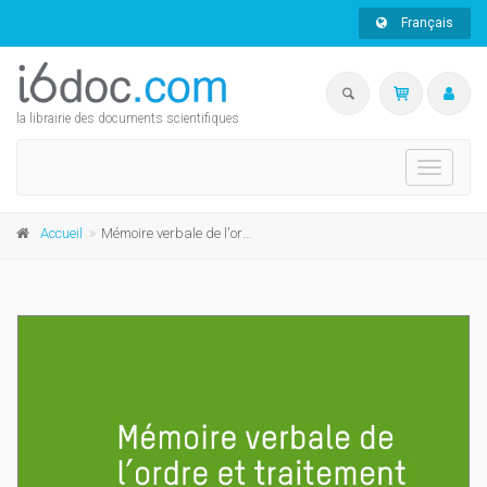
Français
la librairie des documents scientifiques
Toggle
navigati
Accueil
Mémoire verbale de l'ordre et traitement numérique