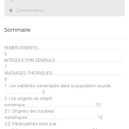
accessibles les résultats de la recherche sur les déficiences
sensorielles, auditives ou visuelles. Elle s’adresse tant aux
Commentaires
théoriciens qu’aux praticiens, auxquels elle propose une
synthèse des outils et des réflexions en la matière, à l’échelle
de la Francophonie.
Sommaire
REMERCIEMENTS.........................................................................
5
INTRODUCTION GÉNÉRALE ...........................................................
7
ANCRAGES THÉORIQUES..............................................................
9
1. Les habiletés numériques dans la population sourde
................................ 9
2. Les origines du retard
numérique............................................................ 12
2.1. Origines des troubles
numériques............................................................ 12
2.2. Particularités liées à la