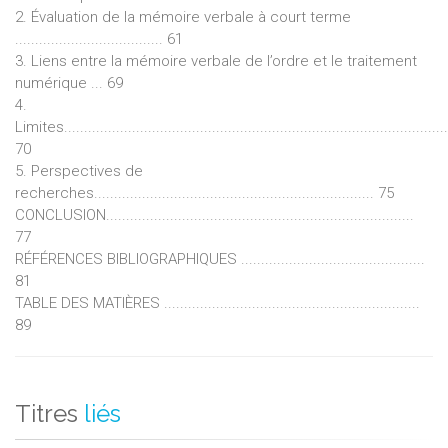
2. Évaluation de la mémoire verbale à court terme
..................................... 61
3. Liens entre la mémoire verbale de l’ordre et le traitement
numérique ... 69
4.
Limites................................................................................................
70
5. Perspectives de
recherches...................................................................... 75
CONCLUSION.............................................................................
77
RÉFÉRENCES BIBLIOGRAPHIQUES ..............................................
81
TABLE DES MATIÈRES ................................................................
89
Titres
liés