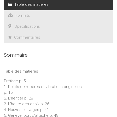
Table des matières
Formats
Spécifications
Commentaires
Sommaire
Table des matières
Préface p. 5
1. Points de repères et vibrations originelles
p. 15
2. L'héritier p. 28
3. L'heure des choix p. 36
4. Nouveaux rivages p. 41
5. Genève, port d’attache p. 48