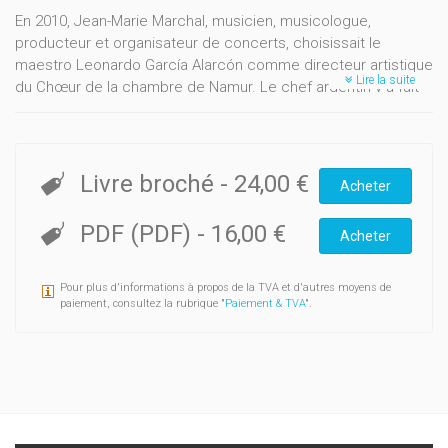
En 2010, Jean-Marie Marchal, musicien, musicologue,
producteur et organisateur de concerts, choisissait le
maestro Leonardo García Alarcón comme directeur artistique
Lire la suite
du Chœur de la chambre de Namur. Le chef argentin y a fait
des merveilles. Il est aujourd'hui une personnalité marquante
et inspirante du monde musical européen.
Ce livre est la trace de la rencontre de ces deux artistes hors
Livre broché
-
24,00 €
Acheter
du commun qui nous racontent l'histoire d'une incroyable
réussite. Le génial maestro s'y livre comme jamais, il évoque
PDF (PDF)
-
16,00 €
sa vie et son parcours, il explique sa conception de la
Acheter
musique et les miracles qu'elle peut faire dans notre société
contemporaine.
Pour plus d'informations à propos de la TVA et d'autres moyens de
paiement, consultez la rubrique "
Paiement & TVA
".