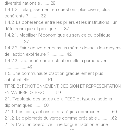
diversité nationale ....... 28
1.4.1.2. L’élargissement en question : plus divers, plus
cohérents ? ......... 32
1.4.2. La cohérence entre les piliers et les institutions : un
défi technique et politique ..... 37
1.4.2.1. Mobiliser l’économique au service du politique
................ 37
1.4.2.2. Faire converger dans un même dessein les moyens
de l’action extérieure ? ............. 42
1.4.2.3. Une cohérence institutionnelle à parachever
................... 49
1.5. Une communauté d’action graduellement plus
substantielle .............. 51
TITRE 2 : FONCTIONNEMENT, DÉCISION ET REPRÉSENTATION
EN MATIÈRE DE PESC ....... 59
2.1. Typologie des actes de la PESC et types d’actions
diplomatiques ........ 60
2.1.1. Positions, actions et stratégies communes .........60
2.1.2. La diplomatie du verbe comme préalable ............62
2.1.3. L’action coercitive : une longue tradition et une