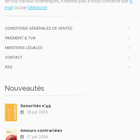
de vos travaux scientifiques, n'hésitez pas à nous contacter par
e-
mail
ou par
téléphone
.
CONDITIONS GÉNÉRALES DE VENTES
PAIEMENT & TVA
MENTIONS LÉGALES
CONTACT
RSS
Nouveautés
Sonorités n°49
28 juil. 2026
Amours contrariées
27 juil. 2026