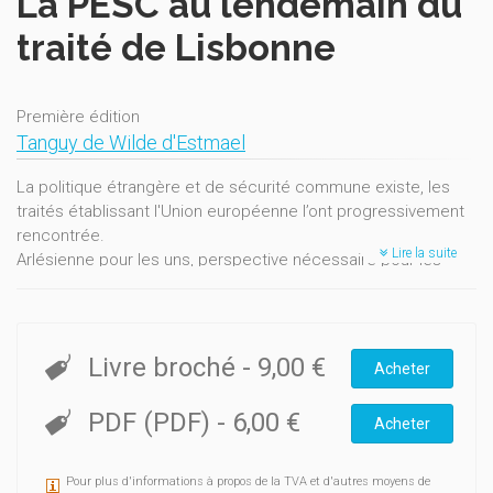
La PESC au lendemain du
traité de Lisbonne
Première édition
Tanguy de Wilde d'Estmael
La politique étrangère et de sécurité commune existe, les
traités établissant l'Union européenne l’ont progressivement
rencontrée.
Lire la suite
Arlésienne pour les uns, perspective nécessaire pour les
autres, la PESC suscite la perplexité, voire le malentendu.
D’où provient cet exercice diplomatique multilatéral ? Quelle
est sa véritable nature, sa réelle ambition ? Quels en sont les
Livre broché
-
9,00 €
Acheter
moyens, les mécanismes institutionnels et comment en
apprécier les évolutions ? Que laissent augurer les
PDF (PDF)
-
6,00 €
changements institutionnels introduits par le traité de
Acheter
Lisbonne ?
Pour plus d'informations à propos de la TVA et d'autres moyens de