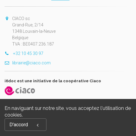
CIACO sc
Grand-Rue, 2/14
1348 Louvain-la-Neuve
Belgique
TVA : BE0407.236.187
+32 10 45 30 97
librairie@ciaco.com
i6doc est une initiative de la coopérative Ciaco
En naviguant sur notre site, vous acceptez l'utilisation de
cookies.
Copyright © 2026, i6doc. Powered by
GiantChair
. All Rights
D'accord
Reserved