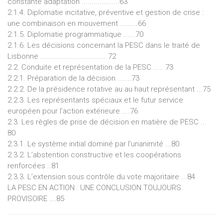
constante adaptation ...................63
2.1.4. Diplomatie incitative, préventive et gestion de crise :
une combinaison en mouvement .........66
2.1.5. Diplomatie programmatique ......70
2.1.6. Les décisions concernant la PESC dans le traité de
Lisbonne ..................................72
2.2. Conduite et représentation de la PESC ..... 73
2.2.1. Préparation de la décision .......73
2.2.2. De la présidence rotative au au haut représentant ...75
2.2.3. Les représentants spéciaux et le futur service
européen pour l’action extérieure ....76
2.3. Les règles de prise de décision en matière de PESC ...
80
2.3.1. Le système initial dominé par l’unanimité ...80
2.3.2. L’abstention constructive et les coopérations
renforcées ..81
2.3.3. L’extension sous contrôle du vote majoritaire ...84
LA PESC EN ACTION : UNE CONCLUSION TOUJOURS
PROVISOIRE ….85