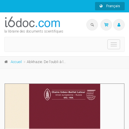
Français
la librairie des documents scientifiques
Toggle
navigati
Accueil
Abkhazie. De l'oubli à la reconnaissance