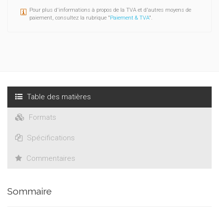
Pour plus d'informations à propos de la TVA et d'autres moyens de
paiement, consultez la rubrique "
Paiement & TVA
".
Table des matières
Formats
Spécifications
Commentaires
Sommaire