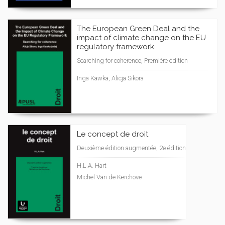
The European Green Deal and the
impact of climate change on the EU
regulatory framework
Searching for coherence, Première édition
Inga Kawka, Alicja Sikora
Le concept de droit
Deuxième édition augmentée, 2e édition
H.L.A. Hart
Michel Van de Kerchove