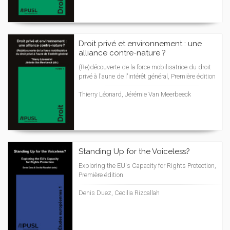
Droit privé et environnement : une
alliance contre-nature ?
(Re)découverte de la force mobilisatrice du droit
privé à l'aune de l'intérêt général, Première édition
Thierry Léonard, Jérémie Van Meerbeeck
Standing Up for the Voiceless?
Exploring the EU's Capacity for Rights Protection,
Première édition
Denis Duez, Cecilia Rizcallah