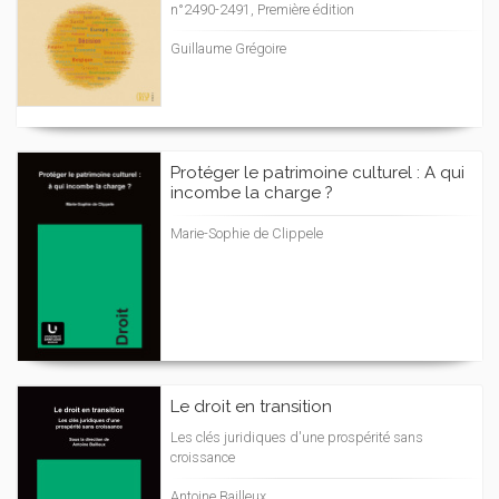
n°2490-2491, Première édition
Guillaume Grégoire
Protéger le patrimoine culturel : A qui
incombe la charge ?
Marie-Sophie de Clippele
Le droit en transition
Les clés juridiques d'une prospérité sans
croissance
Antoine Bailleux