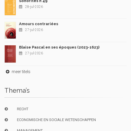
Sonorités n°49
28-jul-2026
Amours contrariées
27-jul-2026
Blaise Pascal en ses époques (2023-1623)
27-jul-2026
meer titels
Thema’s
RECHT
ECONOMISCHE EN SOCIALE WETENSCHAPPEN
MANAGEMENT