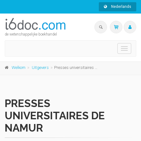
Nederlands
de wetenshappelijke boekhandel
Toggle
navigati
Welkom
Uitgevers
Presses universitaires de Namur
PRESSES
UNIVERSITAIRES DE
NAMUR