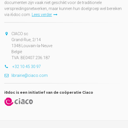
documenten zijn vaak niet geschikt voor de traditionele
verspreidingsnetwerken, maar kunnen hun doelgroep wel bereiken
via i6doc.com.
Lees verder
CIACO sc
Grand-Rue, 2/14
1348 Louvain-la-Neuve
België
TVA: BE0407.236.187
+32 10 45 30 97
librairie@ciaco.com
i6doc is een initiatief van de coöperatie Ciaco