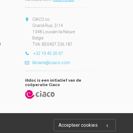
CIACO sc
Grand-Rue, 2/14
1348 Louvain-la-Neuve
België
N
TVA: BE0407.236.187
+32 10 45 30 97
librairie@ciaco.com
i6doc is een initiatief van de
coöperatie Ciaco
Accepteer cookies