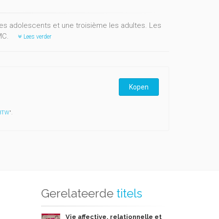
les adolescents et une troisième les adultes. Les
MC.
Lees verder
Kopen
 BTW
".
Gerelateerde
titels
Vie affective, relationnelle et