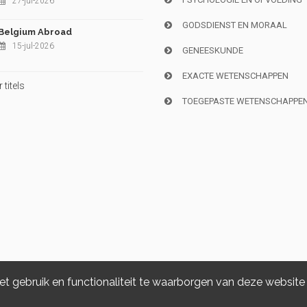
27-jul-2026
GODSDIENST EN MORAAL
Belgium Abroad
15-jul-2026
GENEESKUNDE
EXACTE WETENSCHAPPEN
titels
TOEGEPASTE WETENSCHAPPE
 gebruik en functionaliteit te waarborgen van deze website
Copyright © 2026, i6doc. Powered by
GiantChair
. All Rights Reserved