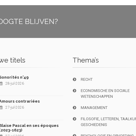
OOGTE BLIJVEN?
e titels
Thema’s
Sonorités n°49
RECHT
28-jul-2026
ECONOMISCHE EN SOCIALE
WETENSCHAPPEN
Amours contrariées
27-jul-2026
MANAGEMENT
FILOSOFIE, LETTEREN, TAALK
GESCHIEDENIS
Blaise Pascal en ses époques
(2023-1623)
PSYCHOLOGIE EN OPVOEDING