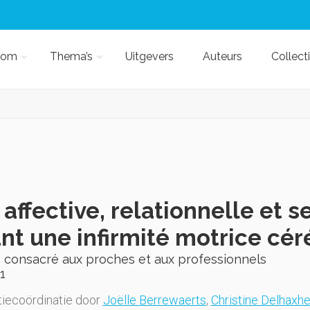
kom
Thema’s
Uitgevers
Auteurs
Collect
 affective, relationnelle et
nt une infirmité motrice cér
 consacré aux proches et aux professionnels
1
iecoördinatie door
Joëlle Berrewaerts
,
Christine Delhaxh