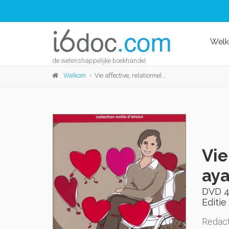
Wel
de wetenshappelijke boekhandel
Welkom
Vie affective, relationnelle et sexuelle des personnes ayant une infirmité motrice cérébrale
Vie
aya
DVD 4
Editie 
Redact