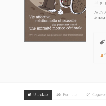
Uitge
Ce DVD-
témoign
V
Uittreksel
Formaten
Gegeve