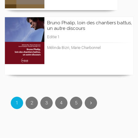
Bruno Phalip, loin des chantiers battus,
un autre discours
Editie 1
Mélinda Bizri, Marie Charbonnel
1
2
3
4
5