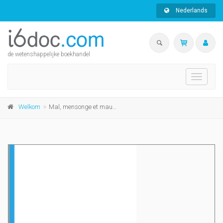
Nederlands
de wetenshappelijke boekhandel
Toggle
navigati
Welkom
Mal, mensonge et mauvaise foi