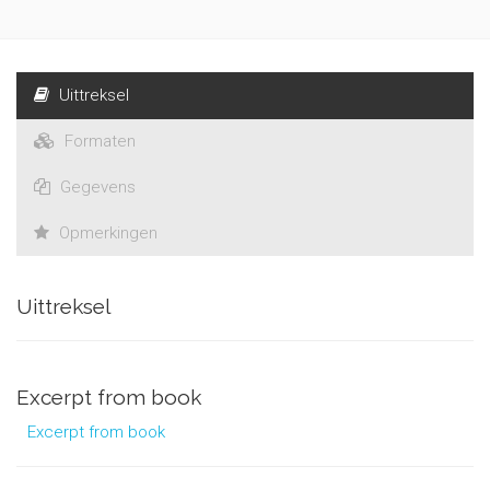
Uittreksel
Formaten
Gegevens
Opmerkingen
Uittreksel
Excerpt from book
Excerpt from book