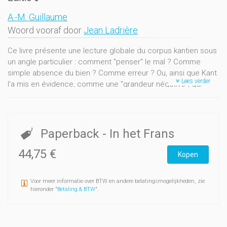
A.-M. Guillaume
Woord vooraf door
Jean Ladrière
Ce livre présente une lecture globale du corpus kantien sous
un angle particulier : comment "penser" le mal ? Comme
simple absence du bien ? Comme erreur ? Ou, ainsi que Kant
Lees verder
l'a mis en évidence, comme une "grandeur négative", qui
appartient à l'ordre événementiel et touche à la racine même
de l'arbitre humain ?Cet ouvrage met en évidence la
cohérence interne et les difficultés de la pensée kantienne
concernant la problématique du mal. Au terme d'une analyse
Paperback
- In het Frans
procédant par cercles concentriques, il montre que le coeur
du mal radical réside dans l'impureté qui habite l'arbitre
44,75 €
Kopen
humain et trouve son expression exemplaire dans la
mauvaise foi, à savoir le mensonge à soi-même. Il donne à
Voor meer informatie over BTW en andere belatingsmogelijkheden, zie
voir à quel point l'oeuvre de Kant " donne à penser "
hieronder "
Betaling & BTW
".
aujourd'hui encore...