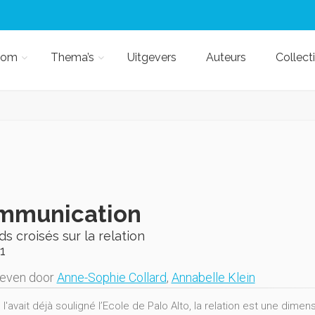
kom
Thema’s
Uitgevers
Auteurs
Collect
mmunication
s croisés sur la relation
1
geven door
Anne-Sophie Collard
,
Annabelle Klein
avait déjà souligné l’Ecole de Palo Alto, la relation est une dimen