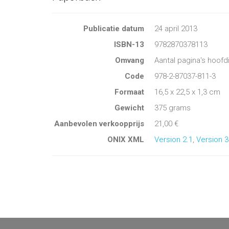
Publicatie datum
24 april 2013
ISBN-13
9782870378113
Omvang
Aantal pagina's hoofd
Code
978-2-87037-811-3
Formaat
16,5 x 22,5 x 1,3 cm
Gewicht
375 grams
Aanbevolen verkoopprijs
21,00 €
ONIX XML
Version 2.1
,
Version 3