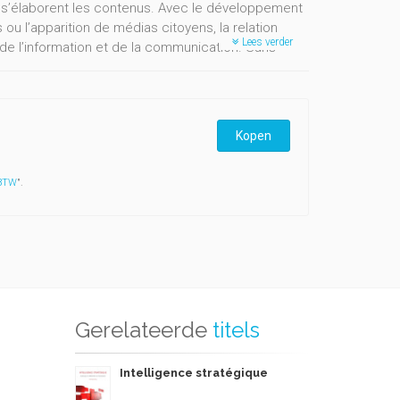
et s’élaborent les contenus. Avec le développement
 ou l’apparition de médias citoyens, la relation
Lees verder
de l’information et de la communication. Sans
t de relation, il apparait que cette notion en
 contributions concerne la « mise en rapport » et
où un média technique ou technologique s’interpose
 envisage dès lors une approche plurielle de la
Kopen
on de son essence, mais, à travers la diversité des
port à la technologie et aux contenus qu’elle
 BTW
".
Gerelateerde
titels
Intelligence stratégique