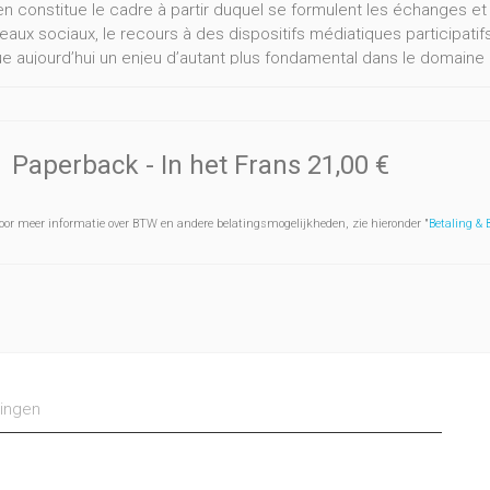
 en constitue le cadre à partir duquel se formulent les échanges 
aux sociaux, le recours à des dispositifs médiatiques participatifs
ue aujourd’hui un enjeu d’autant plus fondamental dans le domaine 
ne des présentes contributions ne se réfère directement au concep
e l’ensemble. En effet, ce qui est en question dans les différentes
alités médiatiques au sens large du terme, c’est-à-dire au sens 
s individus et contraint, voire ordonne leurs relations. Cet ouvrage
Paperback
- In het Frans
21,00 €
e relation, c’est-à-dire une approche qui ne lui pose pas la questi
es, celle de son extension: relation à soi, relation aux autres, rap
oor meer informatie over BTW en andere belatingsmogelijkheden, zie hieronder "
Betaling &
, relation, enfin, du chercheur à son objet.
ingen