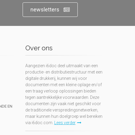
newsletters
Over ons
Aangezien i6doc deel uitmaakt van een
productie- en distributiestructuur met een
digitale drukkerij, kunnen wij voor
documenten met een kleine oplage en/of
een traag verloop oplossingen bieden
tegen aantrekkelijke voorwaarden. Deze
documenten zijn vaak niet geschikt voor
UNDE EN
de traditionele verspreidingsnetwerken,
maar kunnen hun doelgroep wel bereiken
via i6doc.com.
Lees verder