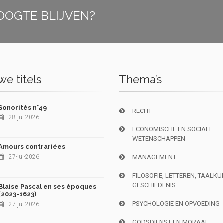
OOGTE BLIJVEN?
e titels
Thema’s
Sonorités n°49
RECHT
28-jul-2026
ECONOMISCHE EN SOCIALE
WETENSCHAPPEN
Amours contrariées
27-jul-2026
MANAGEMENT
FILOSOFIE, LETTEREN, TAALK
GESCHIEDENIS
Blaise Pascal en ses époques
(2023-1623)
PSYCHOLOGIE EN OPVOEDING
27-jul-2026
GODSDIENST EN MORAAL