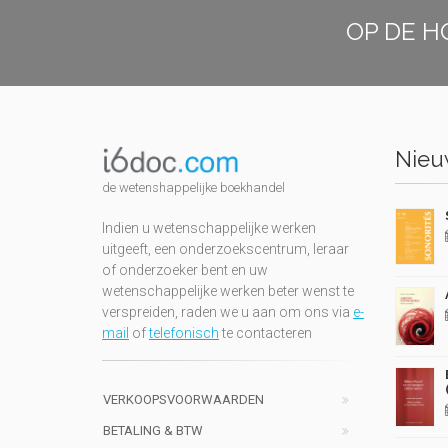
OP DE H
Nieuw
de wetenshappelijke boekhandel
Indien u wetenschappelijke werken
uitgeeft, een onderzoekscentrum, leraar
of onderzoeker bent en uw
wetenschappelijke werken beter wenst te
verspreiden, raden we u aan om ons via
e-
mail
of
telefonisch
te contacteren
VERKOOPSVOORWAARDEN
BETALING & BTW