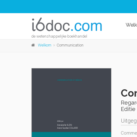
Wel
de wetenshappelijke boekhandel
Welkom
Communication
Co
Regard
Editie 
Uitge
Comme l'