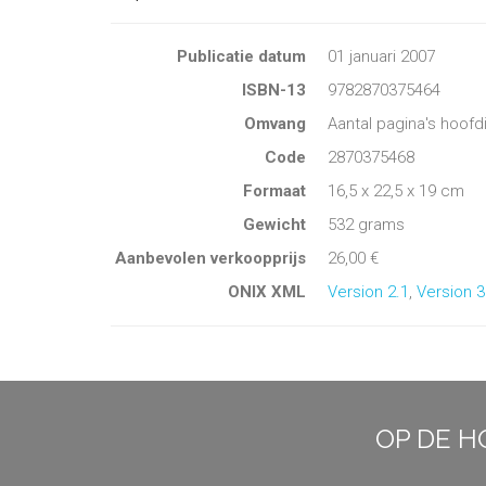
Publicatie datum
01 januari 2007
ISBN-13
9782870375464
Omvang
Aantal pagina's hoofd
Code
2870375468
Formaat
16,5 x 22,5 x 19 cm
Gewicht
532 grams
Aanbevolen verkoopprijs
26,00 €
ONIX XML
Version 2.1
,
Version 3
OP DE H