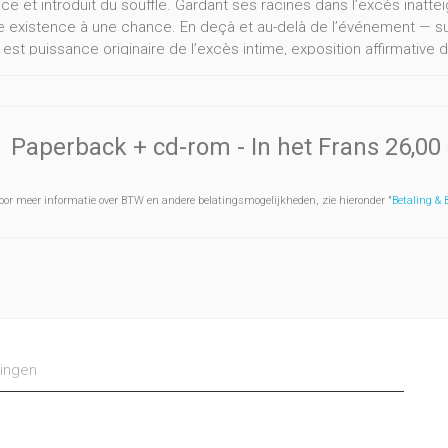
e et introduit du souffle. Gardant ses racines dans l’excès inatteig
 existence à une chance. En deçà et au-delà de l’événement — su
t est puissance originaire de l’excès intime, exposition affirmativ
t antérieurement réputé impossible, et encore, déclaration intempe
tion d’un tel supplément ne peut avoir lieu que selon des voies si
ses moyens ! L'ouvrage, reprenant les contributions des journées 
es dans le cadre du Réseau Thématique Européen Inter-Universitaire
Paperback + cd-rom
- In het Frans
26,00
s, dans les espaces de la clinique, de l’écriture, de la peinture, d
ce de ces moyens singuliers, se dégage un éclairage réciproque de
oor meer informatie over BTW en andere belatingsmogelijkheden, zie hieronder "
Betaling &
nces maintenues dans leurs différences.
ingen