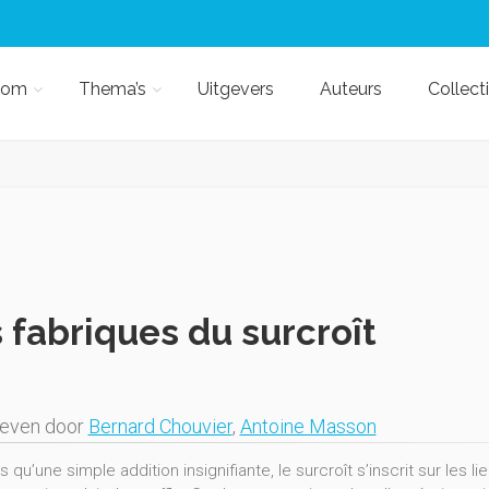
kom
Thema’s
Uitgevers
Auteurs
Collect
 fabriques du surcroît
geven door
Bernard Chouvier
,
Antoine Masson
s qu’une simple addition insignifiante, le surcroît s’inscrit sur les li