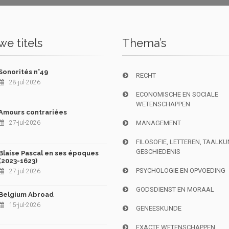
e titels
Thema’s
Sonorités n°49
RECHT
28-jul-2026
ECONOMISCHE EN SOCIALE
WETENSCHAPPEN
Amours contrariées
27-jul-2026
MANAGEMENT
FILOSOFIE, LETTEREN, TAALK
GESCHIEDENIS
Blaise Pascal en ses époques
(2023-1623)
PSYCHOLOGIE EN OPVOEDING
27-jul-2026
GODSDIENST EN MORAAL
Belgium Abroad
15-jul-2026
GENEESKUNDE
EXACTE WETENSCHAPPEN