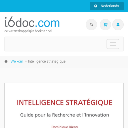
Nederlands
de wetenshappelijke boekhandel
Toggle
navigati
Welkom
Intelligence stratégique