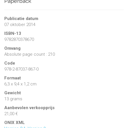
Paperback
Publicatie datum
07 oktober 2014
ISBN-13
9782870378670
Omvang
Absolute page count : 210
Code
978-2-87037-867-0
Formaat
6,3 x 9,4 x 1,2 cm
Gewicht
13 grams
Aanbevolen verkoopprijs
21,00 €
ONIX XML