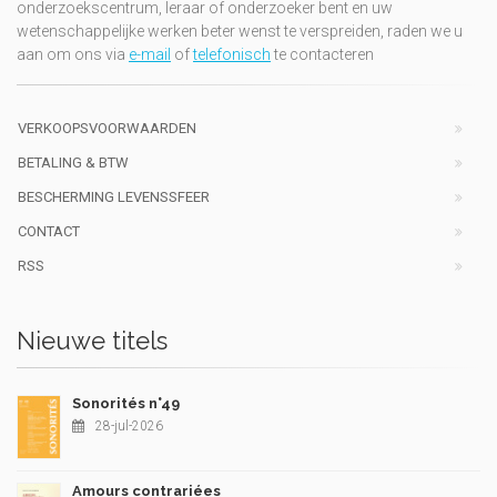
onderzoekscentrum, leraar of onderzoeker bent en uw
wetenschappelijke werken beter wenst te verspreiden, raden we u
aan om ons via
e-mail
of
telefonisch
te contacteren
VERKOOPSVOORWAARDEN
BETALING & BTW
BESCHERMING LEVENSSFEER
CONTACT
RSS
Nieuwe titels
Sonorités n°49
28-jul-2026
Amours contrariées