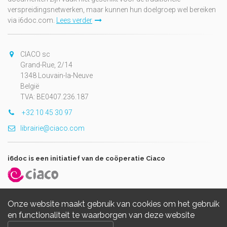
verspreidingsnetwerken, maar kunnen hun doelgroep wel bereiken
via i6doc.com.
Lees verder
CIACO sc
Grand-Rue, 2/14
1348 Louvain-la-Neuve
België
TVA: BE0407.236.187
+32 10 45 30 97
librairie@ciaco.com
i6doc is een initiatief van de coöperatie Ciaco
Onze website maakt gebruik van cookies om het gebruik
en functionaliteit te waarborgen van deze website
Copyright © 2026, i6doc. Powered by
GiantChair
. All Rights