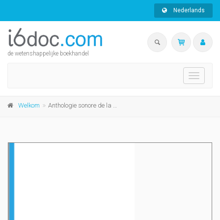
Nederlands
de wetenshappelijke boekhandel
Toggle
navigati
Welkom
Anthologie sonore de la littérature française