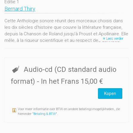
Editie 1
Bernard Thiry
Cette Anthologie sonore réunit des morceaux choisis dans
les dix siècles d'histoire que couvre la littérature française,
depuis la Chanson de Roland jusqu’à Proust et Apollinaire. Elle
Lees verder
mêle, à la rigueur scientifique et au respect des données
historiques, l’émotion esthétique du choix des textes par la
lecture et l’interprétation soignée qu’elle en propose.
Lecteurs: Miléna Bridonneau, Hélène Collin, Jean-Louis
Delhaye, Marie Delhaye, Caroline De Mulder, François de
Audio-cd (CD standard audio
Saint-Georges, Simon Fiasse, Nathalie Gillet, David Homburg,
Thierry Robrechts et Bernard Thiry
format)
- In het Frans
15,00 €
Kopen
Voor meer informatie over BTW en andere belatingsmogelijkheden, zie
hieronder "
Betaling & BTW
".