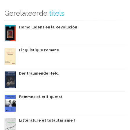
Gerelateerde
titels
Homo ludens en la Revolución
Linguistique romane
Der träumende Held
Femmes et critique(s)
Littérature et totalitarisme I