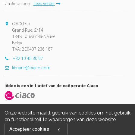
via i6doc.com.
Lees verder
CIACO sc
Grand-Rue, 2/14
1348 Louvain-la-Neuve
België
TVA: BE0407.236.187
+32 10 45 30 97
librairie@ciaco.com
i6doc is een initiatief van de coöperatie Ciaco
Onze website maakt gebruik van cookies om het gebruik
en functionaliteit te waarborgen van deze website
Copyright © 2026, i6doc. Powered by
GiantChair
. All Rights
Accepteer cookies
Reserved