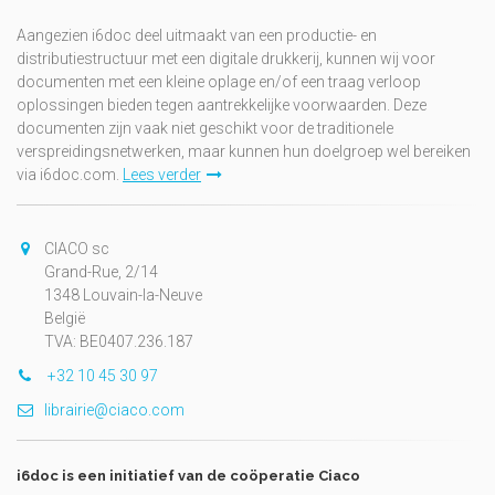
Aangezien i6doc deel uitmaakt van een productie- en
distributiestructuur met een digitale drukkerij, kunnen wij voor
documenten met een kleine oplage en/of een traag verloop
oplossingen bieden tegen aantrekkelijke voorwaarden. Deze
documenten zijn vaak niet geschikt voor de traditionele
verspreidingsnetwerken, maar kunnen hun doelgroep wel bereiken
via i6doc.com.
Lees verder
CIACO sc
Grand-Rue, 2/14
1348 Louvain-la-Neuve
België
TVA: BE0407.236.187
+32 10 45 30 97
librairie@ciaco.com
i6doc is een initiatief van de coöperatie Ciaco