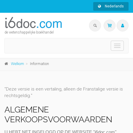
Nederlands
de wetenshappelijke boekhandel
Toggle
navigati
Welkom
Information
"Deze versie is een vertaling, alleen de Franstalige versie is
rechtsgeldig."
ALGEMENE
VERKOOPSVOORWAARDEN
U HEBT NET INGELOGD OP DE WEBSITE "i6doc.com".