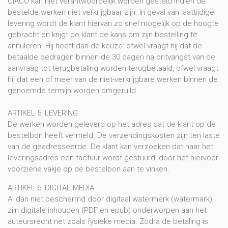
CIACO kan niet verantwoordelijk worden gesteld indien de
bestelde werken niet verkrijgbaar zijn. In geval van laattijdige
levering wordt de klant hiervan zo snel mogelijk op de hoogte
gebracht en krijgt de klant de kans om zijn bestelling te
annuleren. Hij heeft dan de keuze: ofwel vraagt hij dat de
betaalde bedragen binnen de 30 dagen na ontvangst van de
aanvraag tot terugbetaling worden terugbetaald, ofwel vraagt
hij dat een of meer van de niet-verkrijgbare werken binnen de
genoemde termijn worden omgeruild.
ARTIKEL 5: LEVERING
De werken worden geleverd op het adres dat de klant op de
bestelbon heeft vermeld. De verzendingskosten zijn ten laste
van de geadresseerde. De klant kan verzoeken dat naar het
leveringsadres een factuur wordt gestuurd, door het hiervoor
voorziene vakje op de bestelbon aan te vinken.
ARTIKEL 6: DIGITAL MEDIA
Al dan niet beschermd door digitaal watermerk (watermark),
zijn digitale inhouden (PDF en epub) onderworpen aan het
auteursrecht net zoals fysieke media. Zodra de betaling is