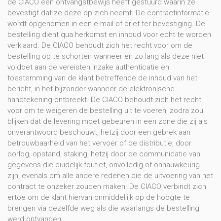
de CIACO een ontvangstbewijs heeft gestuurd waarin ze
bevestigt dat ze deze op zich neemt. De contractinformatie
wordt opgenomen in een e-mail of brief ter bevestiging. De
bestelling dient qua herkomst en inhoud voor echt te worden
verklaard. De CIACO behoudt zich het recht voor om de
bestelling op te schorten wanneer en zo lang als deze niet
voldoet aan de vereisten inzake authenticatie en
toestemming van de klant betreffende de inhoud van het
bericht, in het bijzonder wanneer de elektronische
handtekening ontbreekt. De CIACO behoudt zich het recht
voor om te weigeren de bestelling uit te voeren, zodra zou
blijken dat de levering moet gebeuren in een zone die zij als
onverantwoord beschouwt, hetzij door een gebrek aan
betrouwbaarheid van het vervoer of de distributie, door
oorlog, opstand, staking, hetzij door de communicatie van
gegevens die duidelijk foutief, onvolledig of onnauwkeurig
zijn, evenals om alle andere redenen die de uitvoering van het
contract te onzeker zouden maken. De CIACO verbindt zich
ertoe om de klant hiervan onmiddellijk op de hoogte te
brengen via dezelfde weg als die waarlangs de bestelling
werd ontvangen.