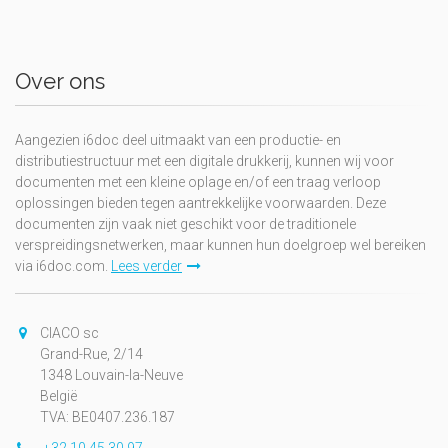
Over ons
Aangezien i6doc deel uitmaakt van een productie- en
distributiestructuur met een digitale drukkerij, kunnen wij voor
documenten met een kleine oplage en/of een traag verloop
oplossingen bieden tegen aantrekkelijke voorwaarden. Deze
documenten zijn vaak niet geschikt voor de traditionele
verspreidingsnetwerken, maar kunnen hun doelgroep wel bereiken
via i6doc.com.
Lees verder
CIACO sc
Grand-Rue, 2/14
1348 Louvain-la-Neuve
België
TVA: BE0407.236.187
+32 10 45 30 97