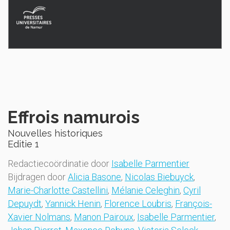
Effrois namurois
Nouvelles historiques
Editie 1
Redactiecoördinatie door
Isabelle Parmentier
Bijdragen door
Alicia Basone
,
Nicolas Biebuyck
,
Marie-Charlotte Castellini
,
Mélanie Celeghin
,
Cyril
Depuydt
,
Yannick Henin
,
Florence Loubris
,
François-
Xavier Nolmans
,
Manon Pairoux
,
Isabelle Parmentier
,