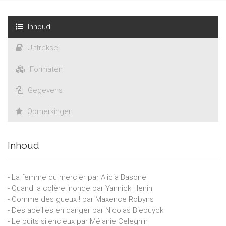
délicieusement imaginé.
Ont contribué à ce volume:
Alicia Basone, Nicolas Biebuyck,
Inhoud
Marie-Charlotte Castellini, Mélanie Celeghin, Cyril Depuydt,
Uittreksel
Yannick Henin, Florence Loubris, François-Xavier Nolmans,
Manon Pairoux, Johan Pierret, Maxence Robyns, Victoria Seleck,
Formaten
Maxime Toussaint, Alan Uyttebrouck
Gegevens
Opmerkingen
Inhoud
- La femme du mercier par Alicia Basone
- Quand la colère inonde par Yannick Henin
- Comme des gueux ! par Maxence Robyns
- Des abeilles en danger par Nicolas Biebuyck
- Le puits silencieux par Mélanie Celeghin